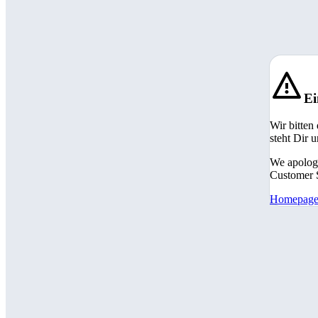
Ei
Wir bitten
steht Dir 
We apologi
Customer S
Homepag