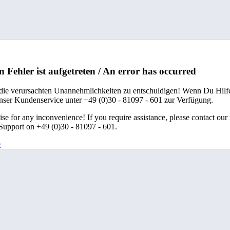
n Fehler ist aufgetreten / An error has occurred
 die verursachten Unannehmlichkeiten zu entschuldigen! Wenn Du Hilfe
unser Kundenservice unter +49 (0)30 - 81097 - 601 zur Verfügung.
se for any inconvenience! If you require assistance, please contact our
upport on +49 (0)30 - 81097 - 601.
e