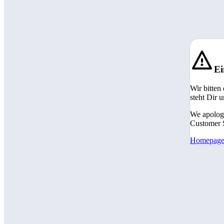
Ei
Wir bitten
steht Dir 
We apologi
Customer S
Homepag