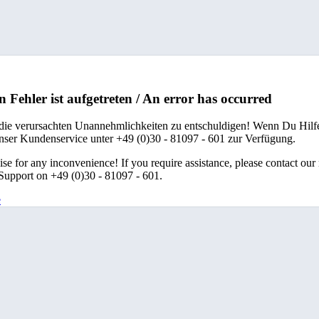
n Fehler ist aufgetreten / An error has occurred
 die verursachten Unannehmlichkeiten zu entschuldigen! Wenn Du Hilfe
unser Kundenservice unter +49 (0)30 - 81097 - 601 zur Verfügung.
se for any inconvenience! If you require assistance, please contact our
upport on +49 (0)30 - 81097 - 601.
e