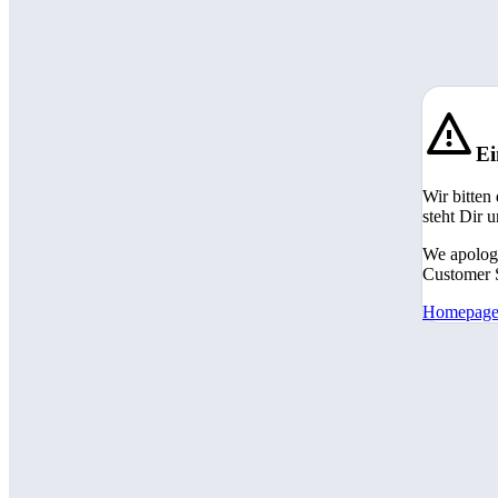
Ei
Wir bitten
steht Dir 
We apologi
Customer S
Homepag