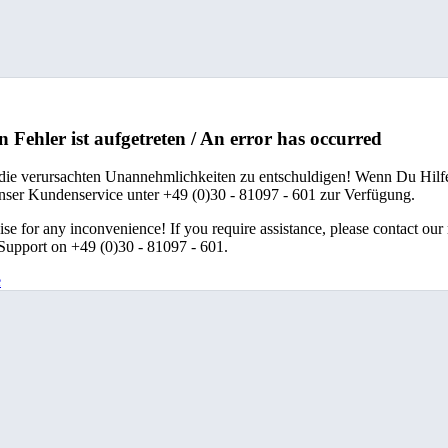
n Fehler ist aufgetreten / An error has occurred
 die verursachten Unannehmlichkeiten zu entschuldigen! Wenn Du Hilfe
unser Kundenservice unter +49 (0)30 - 81097 - 601 zur Verfügung.
se for any inconvenience! If you require assistance, please contact our
upport on +49 (0)30 - 81097 - 601.
e