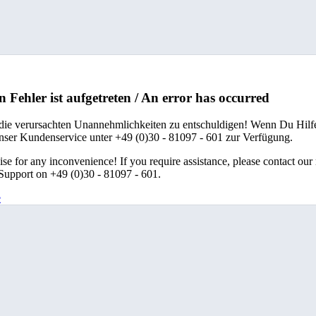
n Fehler ist aufgetreten / An error has occurred
 die verursachten Unannehmlichkeiten zu entschuldigen! Wenn Du Hilfe
unser Kundenservice unter +49 (0)30 - 81097 - 601 zur Verfügung.
se for any inconvenience! If you require assistance, please contact our
upport on +49 (0)30 - 81097 - 601.
e