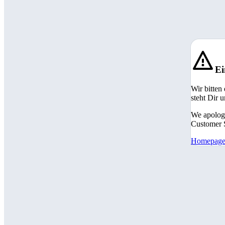
Ei
Wir bitten
steht Dir 
We apologi
Customer S
Homepag