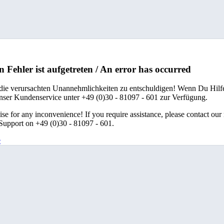
n Fehler ist aufgetreten / An error has occurred
 die verursachten Unannehmlichkeiten zu entschuldigen! Wenn Du Hilfe
unser Kundenservice unter +49 (0)30 - 81097 - 601 zur Verfügung.
se for any inconvenience! If you require assistance, please contact our
upport on +49 (0)30 - 81097 - 601.
e