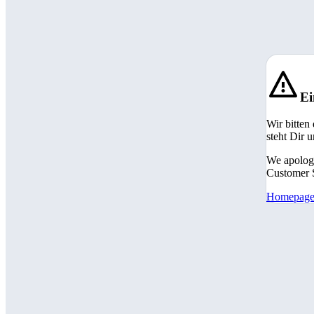
Ei
Wir bitten
steht Dir 
We apologi
Customer S
Homepag