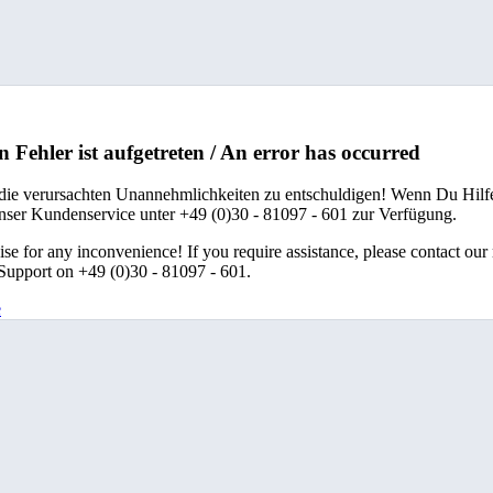
n Fehler ist aufgetreten / An error has occurred
 die verursachten Unannehmlichkeiten zu entschuldigen! Wenn Du Hilfe
unser Kundenservice unter +49 (0)30 - 81097 - 601 zur Verfügung.
se for any inconvenience! If you require assistance, please contact our
upport on +49 (0)30 - 81097 - 601.
e