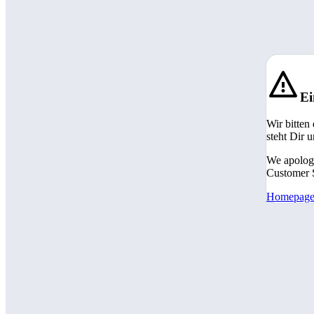
Ei
Wir bitten
steht Dir 
We apologi
Customer S
Homepag