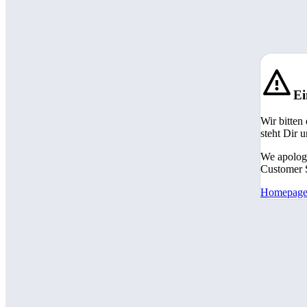
Ei
Wir bitten
steht Dir 
We apologi
Customer S
Homepag