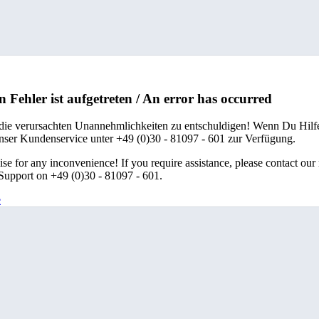
n Fehler ist aufgetreten / An error has occurred
 die verursachten Unannehmlichkeiten zu entschuldigen! Wenn Du Hilfe
unser Kundenservice unter +49 (0)30 - 81097 - 601 zur Verfügung.
se for any inconvenience! If you require assistance, please contact our
upport on +49 (0)30 - 81097 - 601.
e