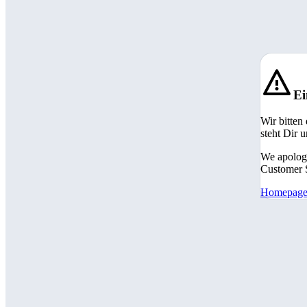
Ei
Wir bitten
steht Dir 
We apologi
Customer S
Homepag