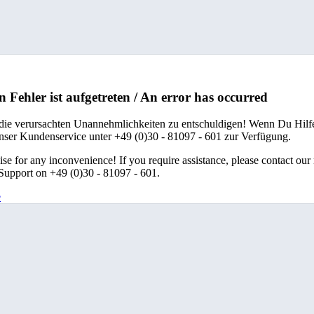
n Fehler ist aufgetreten / An error has occurred
 die verursachten Unannehmlichkeiten zu entschuldigen! Wenn Du Hilfe
unser Kundenservice unter +49 (0)30 - 81097 - 601 zur Verfügung.
se for any inconvenience! If you require assistance, please contact our
upport on +49 (0)30 - 81097 - 601.
e