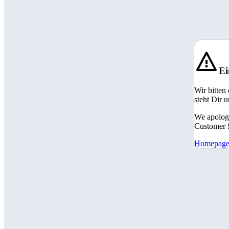
Ei
Wir bitten
steht Dir 
We apologi
Customer S
Homepag