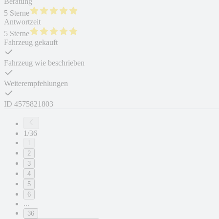
Beratung
5 Sterne
Antwortzeit
5 Sterne
Fahrzeug gekauft
Fahrzeug wie beschrieben
Weiterempfehlungen
ID
4575821803
1/36
1
2
3
4
5
6
...
36