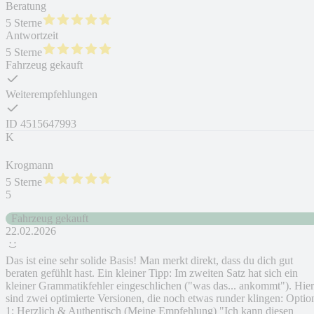
Beratung
5 Sterne
Antwortzeit
5 Sterne
Fahrzeug gekauft
Weiterempfehlungen
ID
4515647993
K
Krogmann
5 Sterne
5
Fahrzeug gekauft
22.02.2026
Das ist eine sehr solide Basis! Man merkt direkt, dass du dich gut
beraten gefühlt hast. Ein kleiner Tipp: Im zweiten Satz hat sich ein
kleiner Grammatikfehler eingeschlichen ("was das... ankommt"). Hier
sind zwei optimierte Versionen, die noch etwas runder klingen: Optio
1: Herzlich & Authentisch (Meine Empfehlung) "Ich kann diesen