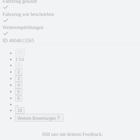
Fahrzeug gekauft
Fahrzeug wie beschrieben
Weiterempfehlungen
ID
4004613265
1/14
1
2
3
4
5
6
...
14
Weitere Bewertungen
Hilf uns mit deinem Feedback: