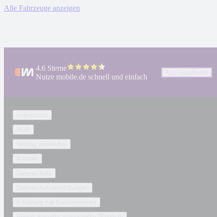
Alle Fahrzeuge anzeigen
4.6 Sterne
App installieren
Nutze mobile.de schnell und einfach
Impressum
AGB
Vertrag widerrufen
Kontakt
Datenschutz
Datenschutzeinstellungen
Erklärung zur Barrierefreiheit
Report Security Vulnerability (English)