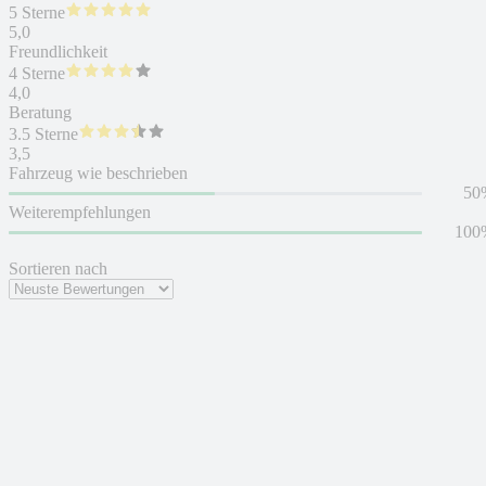
5 Sterne
5,0
Freundlichkeit
4 Sterne
4,0
Beratung
3.5 Sterne
3,5
Fahrzeug wie beschrieben
50
Weiterempfehlungen
100
Sortieren nach