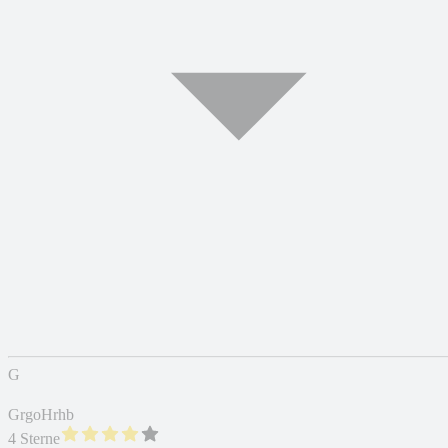
G
GrgoHrhb
4 Sterne