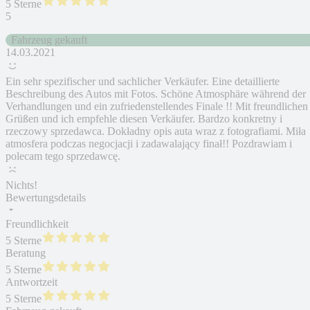
5 Sterne
5
Fahrzeug gekauft
14.03.2021
Ein sehr spezifischer und sachlicher Verkäufer. Eine detaillierte
Beschreibung des Autos mit Fotos. Schöne Atmosphäre während der
Verhandlungen und ein zufriedenstellendes Finale !! Mit freundlichen
Grüßen und ich empfehle diesen Verkäufer. Bardzo konkretny i
rzeczowy sprzedawca. Dokładny opis auta wraz z fotografiami. Miła
atmosfera podczas negocjacji i zadawalający finał!! Pozdrawiam i
polecam tego sprzedawcę.
Nichts!
Bewertungsdetails
Freundlichkeit
5 Sterne
Beratung
5 Sterne
Antwortzeit
5 Sterne