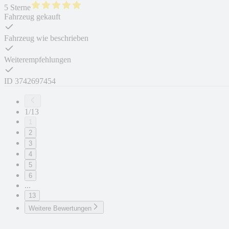
5 Sterne
Fahrzeug gekauft
Fahrzeug wie beschrieben
Weiterempfehlungen
ID
3742697454
1/13
1
2
3
4
5
6
...
13
Weitere Bewertungen