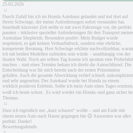
25.02.2026
Durch Zufall bin ich im Honda Autohaus gelandet und traf dort auf
Herrn Schwinge, der meine Anforderungen sofort verstanden hat.
Innerhalb kürzester Zeit stellte er mir zwei Fahrzeuge vor, die perfekt
passten – inklusive spezieller Anforderungen für den Transport meine
Australian Shepherds. Besonders positiv: Mein Budget wurde
respektiert, es gab keinen Verkaufsdruck, sondern eine ehrliche,
kompetente Beratung. Herr Schwinge erklärte nachvollziehbar, waru
ich mit beiden Modellen zufrieden sein würde – unabhängig von der
finalen Wahl. Noch am selben Tag konnte ich spontan eine Probefahr
machen – statt eines Termins bekam ich direkt die Autoschlüssel. Die
Entscheidung war für mich bereits nach der ersten Präsentation
gefallen. Auch die gesamte Abwicklung verlief schnell, unkompliziert
und sehr angenehm. Der Autokauf wurde bei Honda zu einem
wirklich positiven Erlebnis. Sollte ich mein Auto eines Tages ersetzen
weiß ich heute schon: Es wird wieder ein Honda–und ganz sicher be
Thomas.
Dass ich eigentlich nur „kurz schauen“ wollte – und am Ende mit
einem neuen Auto nach Hause gegangen bin 😉 Ansonsten war alles
perfekt. Danke!
Bewertungsdetails