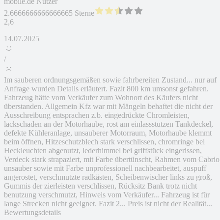
mobile.de Nutzer
2.6666666666666665 Sterne
2,6
14.07.2025
/
Im sauberen ordnungsgemäßen sowie fahrbereiten Zustand... nur auf
Anfrage wurden Details erläutert. Fazit 800 km umsonst gefahren.
Fahrzeug hätte vom Verkäufer zum Wohnort des Käufers nicht
überstanden. Allgemein Kfz war mit Mängeln behaftet die nicht der
Ausschreibung entsprachen z.b. eingedrückte Chromleisten,
lackschaden an der Motorhaube, rost am einlassstutzen Tankdeckel,
defekte Kühleranlage, unsauberer Motorraum, Motorhaube klemmt
beim öffnen, Hitzeschutzblech stark verschlissen, chromringe bei
Heckleuchten abgenutzt, lederhimmel bei griffstück eingerissen,
Verdeck stark strapaziert, mit Farbe übertünscht, Rahmen vom Cabrio
unsauber sowie mit Farbe unprofessionell nachbearbeitet, auspuff
angerostet, verschmutzte radkästen, Scheibenwischer links zu groß,
Gummis der zierleisten verschlissen, Rücksitz Bank trotz nicht
benutzung verschmutzt, Hinweis vom Verkäufer... Fahrzeug ist für
lange Strecken nicht geeignet. Fazit 2... Preis ist nicht der Realität...
Bewertungsdetails