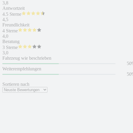
3,8
Antwortzeit
4.5 Sterne
4,5
Freundlichkeit
4 Sterne
4,0
Beratung
3 Sterne
3,0
Fahrzeug wie beschrieben
50
Weiterempfehlungen
50
Sortieren nach