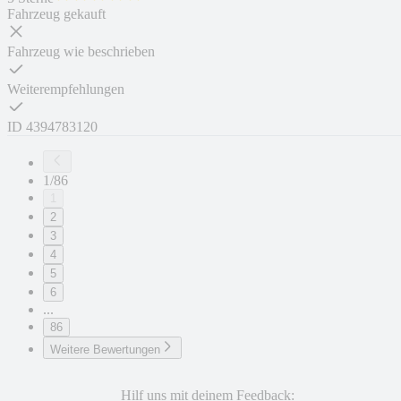
Fahrzeug gekauft
Fahrzeug wie beschrieben
Weiterempfehlungen
ID
4394783120
1/86
1
2
3
4
5
6
...
86
Weitere Bewertungen
Hilf uns mit deinem Feedback: