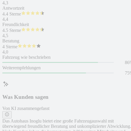
4,3
Antwortzeit
4.4 Sterne
4,4
Freundlichkeit
4.5 Sterne
4,5
Beratung
4 Sterne
4,0
Fahrzeug wie beschrieben
86
Weiterempfehlungen
75
Was Kunden sagen
Von KI zusammengefasst
Das Autohaus Inoglu bietet eine große Fahrzeugauswahl mit
überwiegend freundlicher Beratung und unkomplizierter Abwicklung