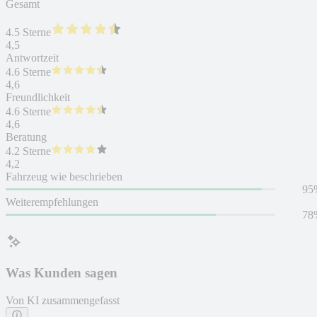
Gesamt
4.5 Sterne
4,5
Antwortzeit
4.6 Sterne
4,6
Freundlichkeit
4.6 Sterne
4,6
Beratung
4.2 Sterne
4,2
Fahrzeug wie beschrieben
95
Weiterempfehlungen
78
Was Kunden sagen
Von KI zusammengefasst