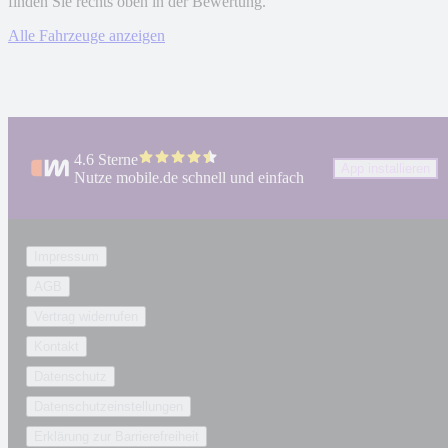
finden Sie rechts oben in der Bewertung.
Alle Fahrzeuge anzeigen
4.6 Sterne
App installieren
Nutze mobile.de schnell und einfach
Impressum
AGB
Vertrag widerrufen
Kontakt
Datenschutz
Datenschutzeinstellungen
Erklärung zur Barrierefreiheit