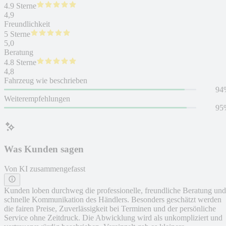
4.9 Sterne
4,9
Freundlichkeit
5 Sterne
5,0
Beratung
4.8 Sterne
4,8
Fahrzeug wie beschrieben
94
Weiterempfehlungen
95
Was Kunden sagen
Von KI zusammengefasst
Kunden loben durchweg die professionelle, freundliche Beratung und
schnelle Kommunikation des Händlers. Besonders geschätzt werden
die fairen Preise, Zuverlässigkeit bei Terminen und der persönliche
Service ohne Zeitdruck. Die Abwicklung wird als unkompliziert und