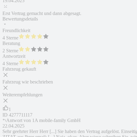
19.04.2025
Erst Vertrag gemacht und dann abgesagt.
Bewertungsdetails
Freundlichkeit
4 Sterne
Beratung
2 Sterne
Antwortzeit
4 Sterne
Fahrzeug gekauft
Fahrzeug wie beschrieben
Weiterempfehlungen
1
ID
4277711117
Antwort von
1A mobile-family GmbH
22.04.2025
Sehr geehrter Herr Herr [...] Sie haben den Vertrag aufgelöst. Einseiti
ZITAT aus Ihrer email: [...] Naja, okay. Aber wieso schreiben Sie, wir