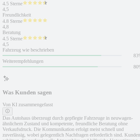
4.5 Sterne
4,5
Freundlichkeit
4.8 Sterne
4,8
Beratung
4.5 Sterne
4,5
Fahrzeug wie beschrieben
83
Weiterempfehlungen
80
Was Kunden sagen
Von KI zusammengefasst
Das Autohaus überzeugt durch gepflegte Fahrzeuge in neuwagen-
ähnlichem Zustand und kompetente, freundliche Beratung ohne
Verkaufsdruck. Die Kommunikation erfolgt meist schnell und
zuverlässig, wobei gelegentlich Nachfragen erforderlich sind. Kunde