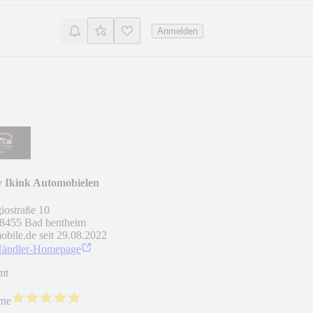
Anmelden
y Ikink Automobielen
iostraße 10
8455
Bad bentheim
obile.de seit
29.08.2022
Händler-Homepage
mt
rne