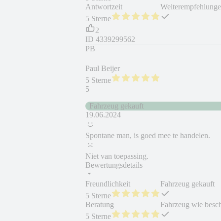
Antwortzeit
Weiterempfehlung
5 Sterne
2
ID
4339299562
PB
Paul Beijer
5 Sterne
5
Fahrzeug gekauft
19.06.2024
Spontane man, is goed mee te handelen.
Niet van toepassing.
Bewertungsdetails
Freundlichkeit
Fahrzeug gekauft
5 Sterne
Beratung
Fahrzeug wie besc
5 Sterne