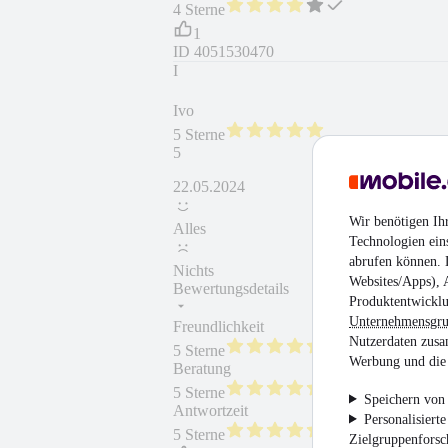
4 Sterne
1
ID
4051530470
I
Ivo
5 Sterne
5
22.05.2024
Wir benötigen Ih
Alles
Technologien ein
abrufen können. D
Nichts
Websites/Apps), 
Bewertungsdetails
Produktentwicklu
Unternehmensgr
Freundlichkeit
Fahrzeug gekauft
Nutzerdaten zusa
5 Sterne
Werbung und die 
Beratung
Fahrzeug wie besc
5 Sterne
Speichern von 
Antwortzeit
Weiterempfehlung
Personalisiert
5 Sterne
Zielgruppenfors