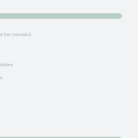
ut but concealed.
hrieben
en