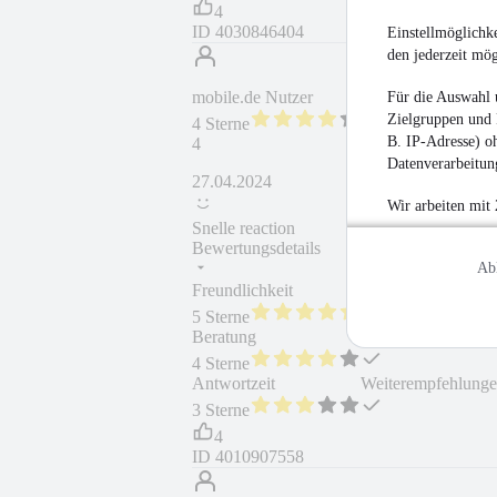
4
ID
4030846404
Einstellmöglichke
den jederzeit mö
mobile.de Nutzer
Für die Auswahl 
Zielgruppen und 
4 Sterne
B. IP-Adresse) oh
4
Datenverarbeitung
27.04.2024
Wir arbeiten mit
Snelle reaction
Bewertungsdetails
Ab
Freundlichkeit
Fahrzeug gekauft
5 Sterne
Beratung
Fahrzeug wie besc
4 Sterne
Antwortzeit
Weiterempfehlung
3 Sterne
4
ID
4010907558