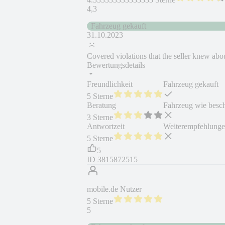
4,3
Fahrzeug gekauft
31.10.2023
Covered violations that the seller knew abo
Bewertungsdetails
Freundlichkeit
Fahrzeug gekauft
5 Sterne
Beratung
Fahrzeug wie besc
3 Sterne
Antwortzeit
Weiterempfehlung
5 Sterne
5
ID
3815872515
mobile.de Nutzer
5 Sterne
5