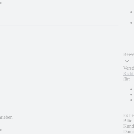
en
Bewer
Verst
Richt
für:
Es li
hrieben
Bitte
Kunde
en
Damit