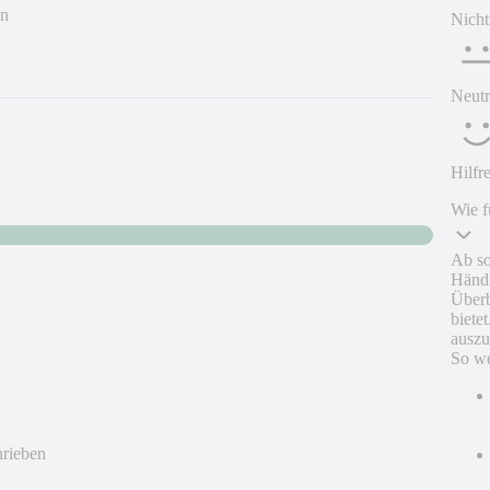
en
Nicht
Neutr
Hilfr
Wie f
Ab so
Händl
Überb
biete
auszu
So we
hrieben