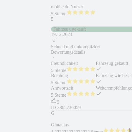
mobile.de Nutzer
5 Sterne
5
Fahrzeug gekauft
19.12.2023
Schnell und unkompliziert.
Bewertungsdetails
Freundlichkeit
Fahrzeug gekauft
5 Sterne
Beratung
Fahrzeug wie besc
5 Sterne
Antwortzeit
Weiterempfehlung
5 Sterne
5
ID
3865736059
G
Gintautas
4.333333333333333 Sterne