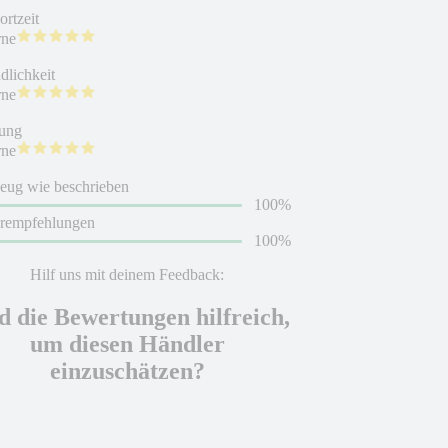
rtzeit
rne
dlichkeit
rne
ung
rne
eug wie beschrieben
100%
erempfehlungen
100%
Hilf uns mit deinem Feedback:
d die Bewertungen hilfreich,
um diesen Händler
einzuschätzen?