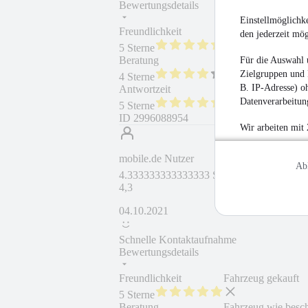
Bewertungsdetails
Einstellmöglichke
Freundlichkeit
Fahrzeug gekauft
den jederzeit mö
5 Sterne
Beratung
Fahrzeug wie besc
Für die Auswahl 
Zielgruppen und 
4 Sterne
B. IP-Adresse) oh
Antwortzeit
Weiterempfehlung
Datenverarbeitung
5 Sterne
ID
2996088954
Wir arbeiten mit
mobile.de Nutzer
Ab
4.333333333333333 Sterne
4,3
04.10.2021
Schnelle Kontaktaufnahme
Bewertungsdetails
Freundlichkeit
Fahrzeug gekauft
5 Sterne
Beratung
Fahrzeug wie besc