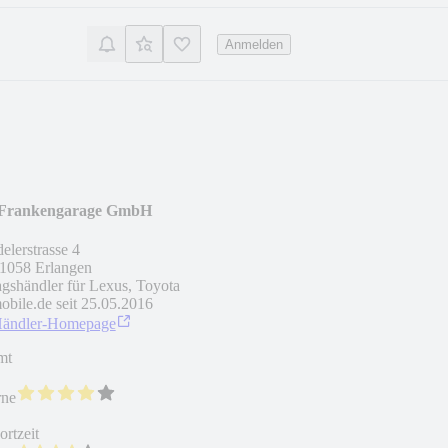
Anmelden
Frankengarage GmbH
elerstrasse 4
1058
Erlangen
agshändler für Lexus, Toyota
obile.de seit
25.05.2016
Händler-Homepage
mt
rne
rtzeit