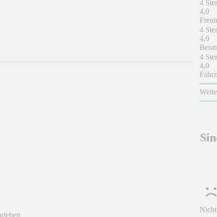
4 Ste
4,0
Freun
4 Ste
4,0
Berat
4 Ste
4,0
Fahrz
Weit
Sin
Nicht
hrieben