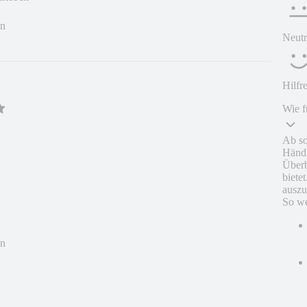
en
Neutr
Hilfr
Wie f
Ab so
Händl
Überb
biete
auszu
So we
en