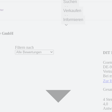
Suchen
Verkaufen
Informieren
ge GmbH
Filtern nach
DIT 
Goerd
DE
-
9
Vertr
Bei m
Zur 
Gesa
4 Ste
4,0
Antwo