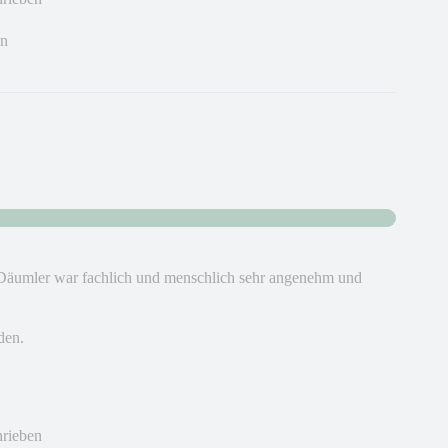
en
 Däumler war fachlich und menschlich sehr angenehm und
den.
hrieben