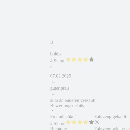
B
boldis
4 Sterne
4
07.02.2025
guter preis
auto an anderen verkauft
Bewertungsdetails
Freundlichkeit
Fahrzeug gekauft
4 Sterne
Beratung
Fahrzeug wie besc