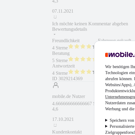
4,3
07.11.2021
Ich möchte keinen Kommentar abgeben
Bewertungsdetails
Freundlichkeit
Fahrzeug gekauft
4 Sterne
Beratung
5 Sterne
Antwortzeit
Wir benötigen Ih
Technologien ein
4 Sterne
ID
3029214369
abrufen können. D
Websites/Apps), 
Produktentwicklu
mobile.de Nutzer
Unternehmensgr
Nutzerdaten zusa
4.666666666666667 Sterne
4,6
Werbung und die 
17.10.2021
Speichern von 
Personalisiert
Kundenkontakt
Zielgruppenfors