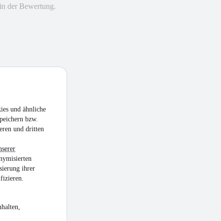
in der Bewertung.
ies und ähnliche
peichern bzw.
eren und dritten
nserer
nymisierten
sierung ihrer
fizieren.
halten,