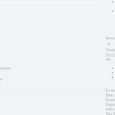
Bewer
Verst
Richt
für:
hrieben
en
Es li
Bitte
Kunde
Damit
teile
Ihre 