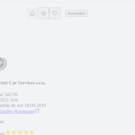
Anmelden
rent Car Services s.r.o.
á 502/39
5921
Svit
obile.de seit
18.09.2019
Händler-Homepage
mt
rne