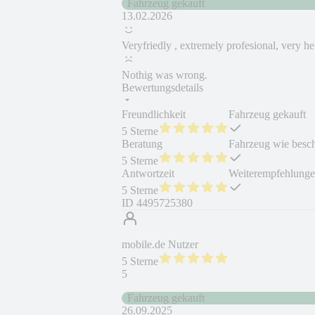
Fahrzeug gekauft
13.02.2026
Veryfriedly , extremely profesional, very hel
Nothig was wrong.
Bewertungsdetails
Freundlichkeit
Fahrzeug gekauft
5 Sterne
Beratung
Fahrzeug wie besc
5 Sterne
Antwortzeit
Weiterempfehlung
5 Sterne
ID
4495725380
mobile.de Nutzer
5 Sterne
5
Fahrzeug gekauft
26.09.2025