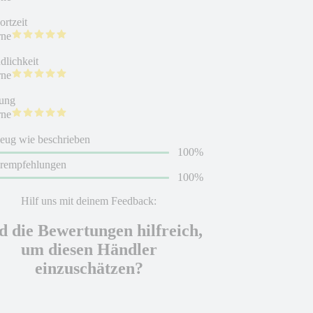
rtzeit
rne
dlichkeit
rne
ung
rne
eug wie beschrieben
100%
erempfehlungen
100%
Hilf uns mit deinem Feedback:
d die Bewertungen hilfreich,
um diesen Händler
einzuschätzen?