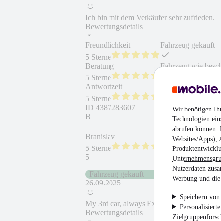
Ich bin mit dem Verkäufer sehr zufrieden.
Bewertungsdetails
Freundlichkeit
Fahrzeug gekauft
5 Sterne
Beratung
Fahrzeug wie besc
5 Sterne
Antwortzeit
Weiterempfehlung
5 Sterne
ID
4387283607
Wir benötigen Ih
B
Technologien ein
abrufen können. D
Branislav
Websites/Apps), 
5 Sterne
Produktentwicklu
5
Unternehmensgr
Nutzerdaten zusa
Fahrzeug gekauft
Werbung und die 
26.09.2025
Speichern von 
My 3rd car, always Excellent service!
Personalisiert
Bewertungsdetails
Zielgruppenfors