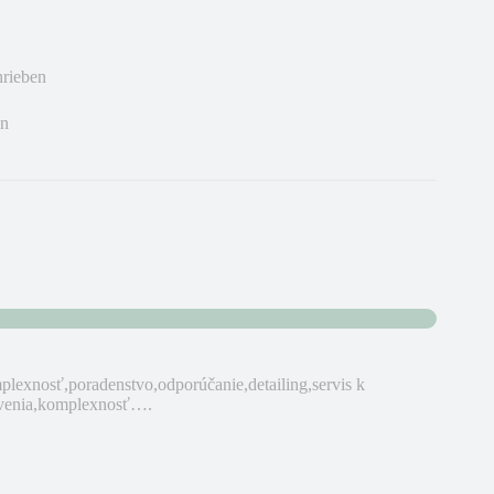
hrieben
en
plexnosť,poradenstvo,odporúčanie,detailing,servis k
bavenia,komplexnosť….