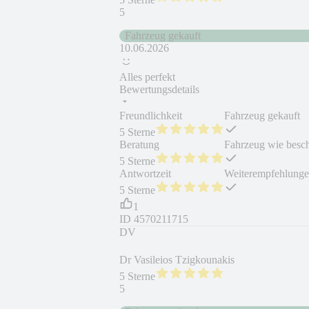
5
Fahrzeug gekauft
10.06.2026
Alles perfekt
Bewertungsdetails
Freundlichkeit
Fahrzeug gekauft
5 Sterne
Beratung
Fahrzeug wie besc
5 Sterne
Antwortzeit
Weiterempfehlung
5 Sterne
1
ID
4570211715
DV
Dr Vasileios Tzigkounakis
5 Sterne
5