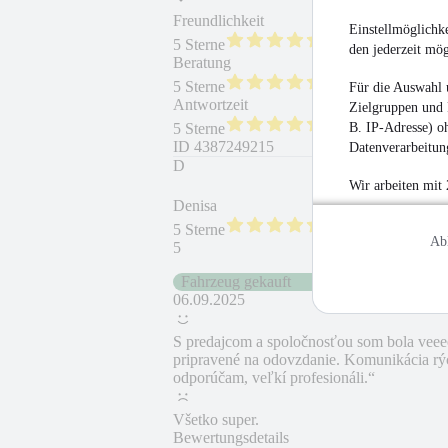
Freundlichkeit
Fahrzeug gekauft
Einstellmöglichke
5 Sterne
den jederzeit mö
Beratung
Fahrzeug wie besc
5 Sterne
Für die Auswahl 
Antwortzeit
Weiterempfehlung
Zielgruppen und 
B. IP-Adresse) oh
5 Sterne
ID
4387249215
Datenverarbeitung
D
Wir arbeiten mit
Denisa
5 Sterne
Ab
5
Fahrzeug gekauft
06.09.2025
S predajcom a spoločnosťou som bola veeee
pripravené na odovzdanie. Komunikácia rýc
odporúčam, veľkí profesionáli.“
Všetko super.
Bewertungsdetails