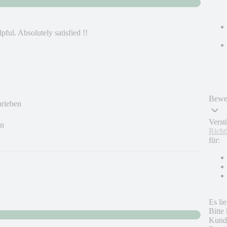
pful. Absolutely satisfied !!
Bewer
hrieben
Verst
en
Richt
für:
Es li
Bitte
Kunde