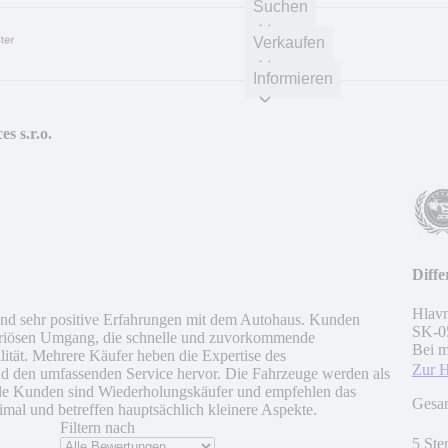
Suchen
Verkaufen
Informieren
s s.r.o.
Diffe
Hlavn
d sehr positive Erfahrungen mit dem Autohaus. Kunden
SK
-
0
seriösen Umgang, die schnelle und zuvorkommende
Bei m
tät. Mehrere Käufer heben die Expertise des
Zur 
und den umfassenden Service hervor. Die Fahrzeuge werden als
iele Kunden sind Wiederholungskäufer und empfehlen das
Gesa
mal und betreffen hauptsächlich kleinere Aspekte.
Filtern nach
5 Ste