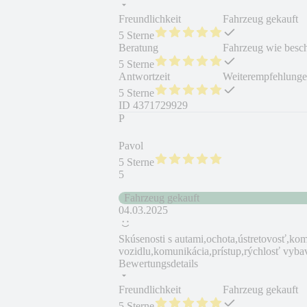
Freundlichkeit
Fahrzeug gekauft
5 Sterne
Beratung
Fahrzeug wie besc
5 Sterne
Antwortzeit
Weiterempfehlung
5 Sterne
ID
4371729929
P
Pavol
5 Sterne
5
Fahrzeug gekauft
04.03.2025
Skúsenosti s autami,ochota,ústretovosť,kom
vozidlu,komunikácia,prístup,rýchlosť vy
Bewertungsdetails
Freundlichkeit
Fahrzeug gekauft
5 Sterne