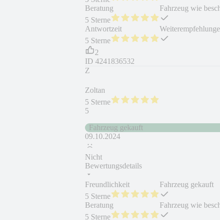
Beratung
Fahrzeug wie besc
5 Sterne
Antwortzeit
Weiterempfehlung
5 Sterne
2
ID
4241836532
Z
Zoltan
5 Sterne
5
Fahrzeug gekauft
09.10.2024
Nicht
Bewertungsdetails
Freundlichkeit
Fahrzeug gekauft
5 Sterne
Beratung
Fahrzeug wie besc
5 Sterne