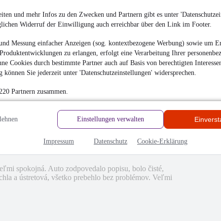
iten und mehr Infos zu den Zwecken und Partnern gibt es unter 'Datenschutzein
glichen Widerruf der Einwilligung auch erreichbar über den Link im Footer.
hrieben
und Messung einfacher Anzeigen (sog. kontextbezogene Werbung) sowie um Er
en
Produktentwicklungen zu erlangen, erfolgt eine Verarbeitung Ihrer personenbe
ne Cookies durch bestimmte Partner auch auf Basis von berechtigten Interesse
 können Sie jederzeit unter 'Datenschutzeinstellungen' widersprechen.
 220 Partnern zusammen.
lehnen
Einstellungen verwalten
Einvers
Impressum
Datenschutz
Cookie-Erklärung
ľmi spokojná. Auto zodpovedalo popisu, bolo čisté,
hla a ústretová, všetko prebehlo bez problémov. Veľmi