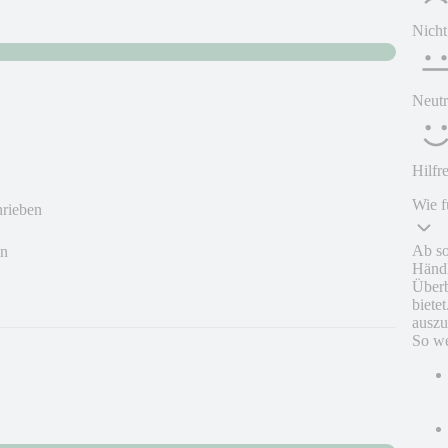
Nicht
Neutr
Hilfr
Wie f
hrieben
Ab so
en
Händl
Überb
biete
auszu
So we