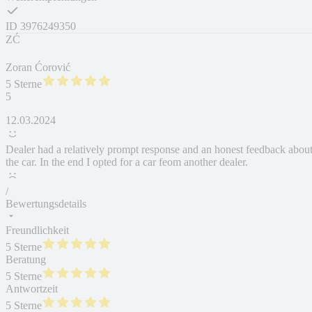
ID
3976249350
ZĆ
Zoran Ćorović
5 Sterne
5
12.03.2024
Dealer had a relatively prompt response and an honest feedback abou
the car. In the end I opted for a car feom another dealer.
/
Bewertungsdetails
Freundlichkeit
5 Sterne
Beratung
5 Sterne
Antwortzeit
5 Sterne