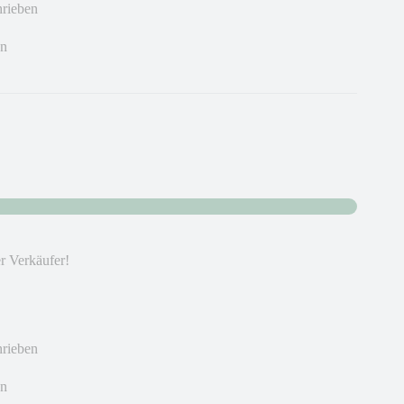
hrieben
en
er Verkäufer!
hrieben
en