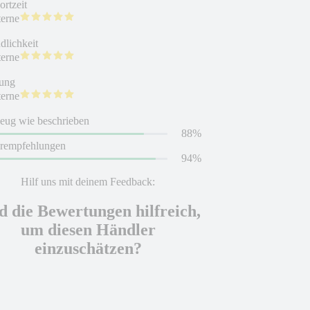
rtzeit
terne
dlichkeit
terne
ung
terne
eug wie beschrieben
88%
erempfehlungen
94%
Hilf uns mit deinem Feedback:
d die Bewertungen hilfreich,
um diesen Händler
einzuschätzen?