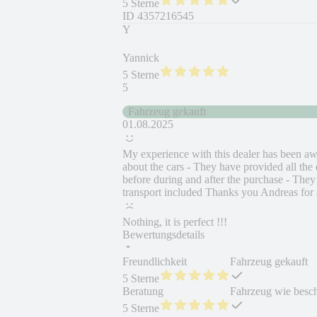
5 Sterne
ID
4357216545
Y
Yannick
5 Sterne
5
Fahrzeug gekauft
01.08.2025
My experience with this dealer has been awe
about the cars - They have provided all th
before during and after the purchase - They
transport included Thanks you Andreas for a
Nothing, it is perfect !!!
Bewertungsdetails
Freundlichkeit
Fahrzeug gekauft
5 Sterne
Beratung
Fahrzeug wie besc
5 Sterne