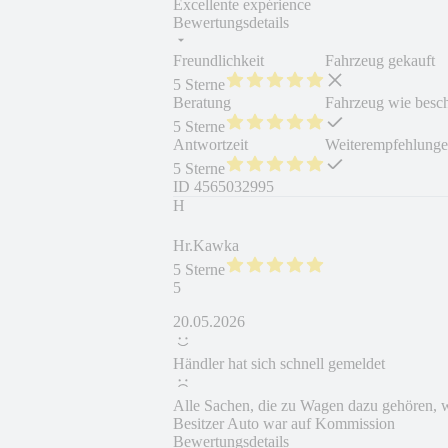
Excellente expérience
Bewertungsdetails
Freundlichkeit
Fahrzeug gekauft
5 Sterne
Beratung
Fahrzeug wie besc
5 Sterne
Antwortzeit
Weiterempfehlung
5 Sterne
ID
4565032995
H
Hr.Kawka
5 Sterne
5
20.05.2026
Händler hat sich schnell gemeldet
Alle Sachen, die zu Wagen dazu gehören, wa
Besitzer Auto war auf Kommission
Bewertungsdetails