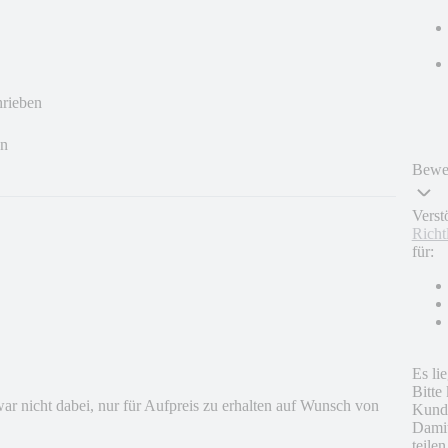
hrieben
en
Bewer
Verst
Richt
für:
Es li
Bitte
r nicht dabei, nur für Aufpreis zu erhalten auf Wunsch von
Kunde
Damit
teile