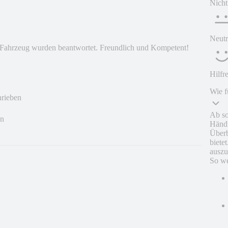
Nicht
Neutr
m Fahrzeug wurden beantwortet. Freundlich und Kompetent!
Hilfr
Wie f
hrieben
Ab so
en
Händl
Überb
biete
auszu
So we