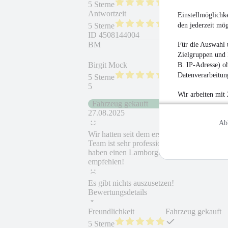
5 Sterne
Antwortzeit
Weiterempfehlung
Einstellmöglichke
den jederzeit mö
5 Sterne
ID
4508144004
BM
Für die Auswahl 
Zielgruppen und 
Birgit Mock
B. IP-Adresse) oh
Datenverarbeitung
5 Sterne
5
Wir arbeiten mit
Fahrzeug gekauft
27.08.2025
Ab
Wir hatten seit dem ersten spontanen Bes
Team ist sehr professionell und sympathis
haben einen Lamborghini Aventador SV erw
empfehlen!
Es gibt nichts auszusetzen!
Bewertungsdetails
Freundlichkeit
Fahrzeug gekauft
5 Sterne