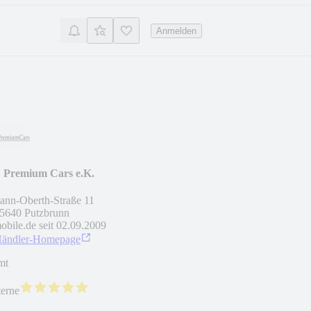
Anmelden
Premium Cars e.K.
nn-Oberth-Straße 11
5640
Putzbrunn
obile.de seit
02.09.2009
Händler-Homepage
mt
terne