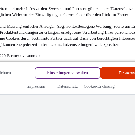
en
iten und mehr Infos zu den Zwecken und Partnern gibt es unter 'Datenschutzein
glichen Widerruf der Einwilligung auch erreichbar über den Link im Footer.
und Messung einfacher Anzeigen (sog. kontextbezogene Werbung) sowie um Er
Produktentwicklungen zu erlangen, erfolgt eine Verarbeitung Ihrer personenbe
ne Cookies durch bestimmte Partner auch auf Basis von berechtigten Interesse
 können Sie jederzeit unter 'Datenschutzeinstellungen' widersprechen.
 220 Partnern zusammen.
lehnen
Einstellungen verwalten
Einvers
uch ein sehr gutes Gefühl. Das gesamte C&C Premium Cars
ch. Der Verkaufsraum besteht aus Supercars. Wahnsinn! Wir
Impressum
Datenschutz
Cookie-Erklärung
orben und sind begeistert! Wir können diesen Händler nur