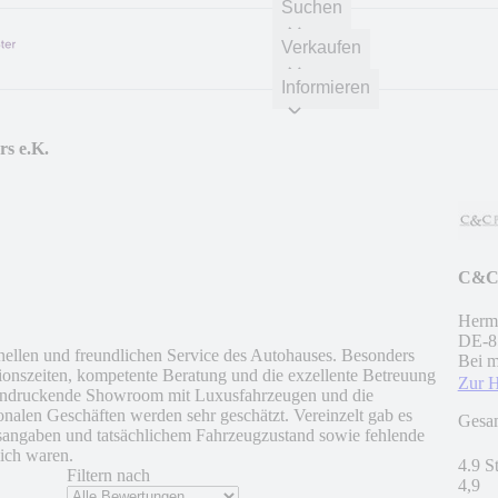
Suchen
Verkaufen
Informieren
s e.K.
C&C 
Herma
DE
-
8
ellen und freundlichen Service des Autohauses. Besonders
Bei m
onszeiten, kompetente Beratung und die exzellente Betreuung
Zur 
indruckende Showroom mit Luxusfahrzeugen und die
nalen Geschäften werden sehr geschätzt. Vereinzelt gab es
Gesa
sangaben und tatsächlichem Fahrzeugzustand sowie fehlende
lich waren.
4.9 S
Filtern nach
4,9