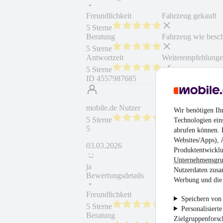
Freundlichkeit
Fahrzeug gekauft
5 Sterne
Beratung
Fahrzeug wie besc
5 Sterne
Antwortzeit
Weiterempfehlung
5 Sterne
ID
4557987685
mobile.de Nutzer
Wir benötigen Ih
5 Sterne
Technologien ein
5
abrufen können. D
Websites/Apps), 
03.03.2026
Produktentwicklu
Unternehmensgr
ja
Nutzerdaten zusa
Bewertungsdetails
Werbung und die 
Freundlichkeit
Fahrzeug gekauft
Speichern von 
5 Sterne
Personalisiert
Beratung
Fahrzeug wie besc
Zielgruppenfors