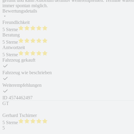
gefühlt und kann Autorium definitiv weiterempfehlen. Termine waren
immer spontan möglich.
Bewertungsdetails
Freundlichkeit
5 Sterne
Beratung
5 Sterne
Antwortzeit
5 Sterne
Fahrzeug gekauft
Fahrzeug wie beschrieben
Weiterempfehlungen
ID
4574462497
GT
Gerhard Tschirner
5 Sterne
5