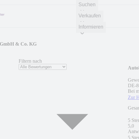
Suchen
Verkaufen
Informieren
er GmbH & Co. KG
Filtern nach
Auto
Gewer
DE
-
8
Bei m
Zur 
Gesa
5 Ste
5,0
Antwo
5 Ste