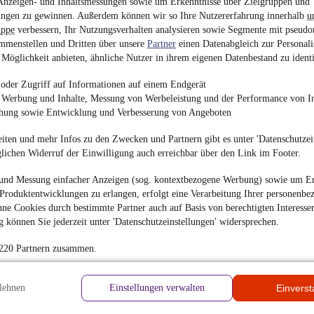
Anzeigen- und Inhaltsmessungen sowie um Erkenntnisse über Zielgruppen und
ngen zu gewinnen. Außerdem können wir so Ihre Nutzererfahrung innerhalb
u
en
uppe
verbessern, Ihr Nutzungsverhalten analysieren sowie Segmente mit pseudo
mmenstellen und Dritten über unsere
Partner
einen Datenabgleich zur Personali
Möglichkeit anbieten, ähnliche Nutzer in ihrem eigenen Datenbestand zu identi
oder Zugriff auf Informationen auf einem Endgerät
Bewer
e Werbung und Inhalte, Messung von Werbeleistung und der Performance von In
chung sowie Entwicklung und Verbesserung von Angeboten
Verst
iten und mehr Infos zu den Zwecken und Partnern gibt es unter 'Datenschutzein
Richt
glichen Widerruf der Einwilligung auch erreichbar über den Link im Footer.
für:
und Messung einfacher Anzeigen (sog. kontextbezogene Werbung) sowie um Er
Produktentwicklungen zu erlangen, erfolgt eine Verarbeitung Ihrer personenbe
ne Cookies durch bestimmte Partner auch auf Basis von berechtigten Interesse
 können Sie jederzeit unter 'Datenschutzeinstellungen' widersprechen.
Es li
hrieben
 220 Partnern zusammen.
Bitte
Kunde
en
Damit
lehnen
Einstellungen verwalten
Einvers
teile
Ihre 