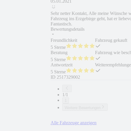
05.01.2021
Sehr netter Kontakt, Alle meine Wünsche wo
Fahrzeug ins Erzgebirge geht, hat er liebe
Fantastisch.
Bewertungsdetails
Freundlichkeit
Fahrzeug gekauft
5 Sterne
Beratung
Fahrzeug wie besc
5 Sterne
Antwortzeit
Weiterempfehlung
5 Sterne
ID
2517329002
1/1
1
Weitere Bewertungen
Alle Fahrzeuge anzeigen