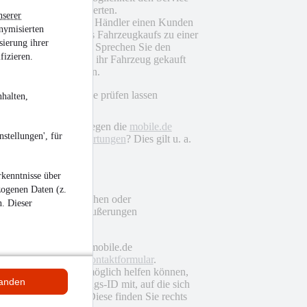
des Händlers zu bewerten.
nserer
Zudem können auch Händler einen Kunden
nymisierten
nach Abschluss eines Fahrzeugkaufs zu einer
sierung ihrer
Bewertung einladen. Sprechen Sie den
fizieren.
Händler, bei dem Sie ihr Fahrzeug gekauft
haben, direkt drauf an.
tungen von mobile.de prüfen lassen
halten,
ößt eine Bewertung gegen die
mobile.de
stellungen', für
linie für Händlerbewertungen
? Dies gilt u. a.
Werbung, Spam
kenntnisse über
Drohungen
zogenen Daten (z.
Politischen, rassistischen oder
n. Dieser
diskriminierenden Äußerungen
egt ein Verstoß vor
 kontaktieren Sie den mobile.de
nservice über das
Kontaktformular
.
 wir Ihnen schnellstmöglich helfen können,
tanden
n Sie uns die Bewertungs-ID mit, auf die sich
Beschwerde bezieht. Diese finden Sie rechts