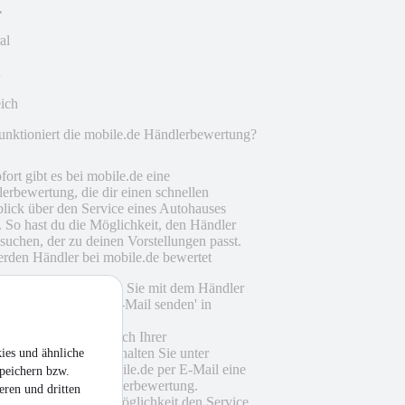
al
eich
unktioniert die mobile.de Händlerbewertung?
fort gibt es bei mobile.de eine
erbewertung, die dir einen schnellen
lick über den Service eines Autohauses
t. So hast du die Möglichkeit, den Händler
suchen, der zu deinen Vorstellungen passt.
rden Händler bei mobile.de bewertet
Als Interessent treten Sie mit dem Händler
über die Funktion 'E-Mail senden' in
Kontakt.
Eine gewisse Zeit nach Ihrer
Kontaktaufnahme erhalten Sie unter
ies und ähnliche
Umständen von mobile.de per E-Mail eine
peichern bzw.
Einladung zur Händlerbewertung.
eren und dritten
Sie haben nun die Möglichkeit den Service