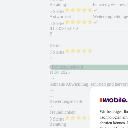
Beratung
Fahrzeug wie besc
5 Sterne
Antwortzeit
Weiterempfehlung
5 Sterne
ID
4358154012
B
Bernd
5 Sterne
5
Fahrzeug gekauft
11.04.2025
Schnelle Abwicklung, sehr nett und hervo
---
Bewertungsdetails
Wir benötigen Ih
Freundlichkeit
Fahrzeug gekauft
Technologien ein
5 Sterne
abrufen können. D
Beratung
Fahrzeug wie besc