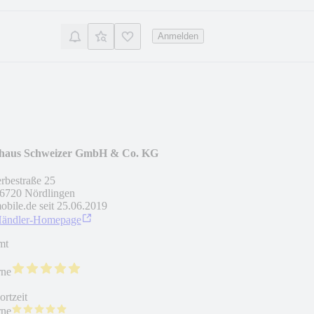
Anmelden
haus Schweizer GmbH & Co. KG
bestraße 25
6720
Nördlingen
obile.de seit
25.06.2019
Händler-Homepage
mt
rne
rtzeit
rne