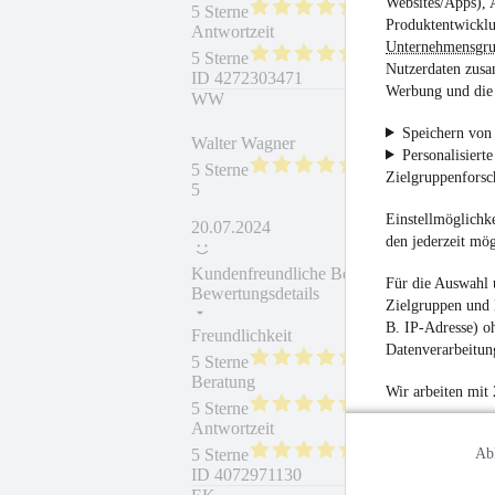
Websites/Apps), 
5 Sterne
Produktentwicklu
Antwortzeit
Weiterempfehlung
Unternehmensgr
5 Sterne
Nutzerdaten zusa
ID
4272303471
Werbung und die 
WW
Speichern von 
Walter Wagner
Personalisiert
5 Sterne
Zielgruppenfors
5
Einstellmöglichke
20.07.2024
den jederzeit mö
Kundenfreundliche Beratung
Für die Auswahl 
Bewertungsdetails
Zielgruppen und 
B. IP-Adresse) oh
Freundlichkeit
Fahrzeug gekauft
Datenverarbeitung
5 Sterne
Beratung
Fahrzeug wie besc
Wir arbeiten mit
5 Sterne
Antwortzeit
Weiterempfehlung
Ab
5 Sterne
ID
4072971130