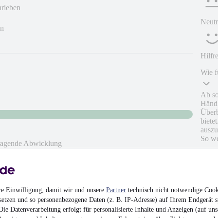
hrieben
Neutr
en
Hilfr
Wie f
Ab so
Händl
Überb
biete
auszu
So we
rragende Abwicklung
re Einwilligung, damit wir und unsere
Partner
technisch nicht notwendige Cook
setzen und so personenbezogene Daten (z. B. IP-Adresse) auf Ihrem Endgerät s
ie Datenverarbeitung erfolgt für personalisierte Inhalte und Anzeigen (auf uns
hrieben