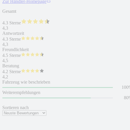
Zur Händler-Homepage
Gesamt
4.3 Sterne
4,3
Antwortzeit
4.3 Sterne
4,3
Freundlichkeit
4.5 Sterne
4,5
Beratung
4.2 Sterne
4,2
Fahrzeug wie beschrieben
100
Weiterempfehlungen
80
Sortieren nach