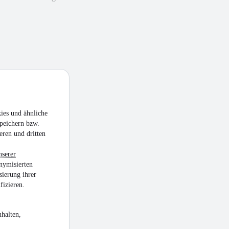
ies und ähnliche
peichern bzw.
eren und dritten
nserer
nymisierten
sierung ihrer
fizieren.
halten,