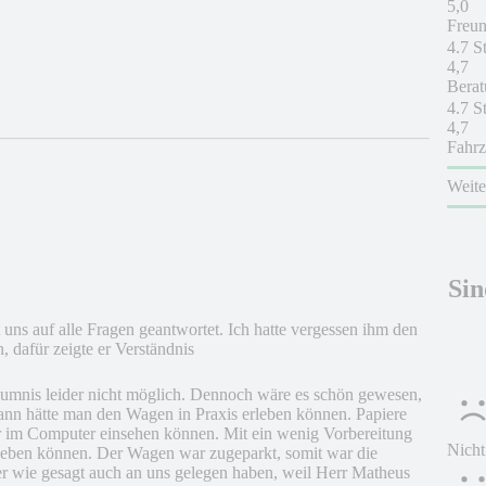
5,0
Freun
4.7 S
4,7
Berat
4.7 S
4,7
Fahrz
Weit
Sin
 uns auf alle Fragen geantwortet. Ich hatte vergessen ihm den
 dafür zeigte er Verständnis
umnis leider nicht möglich. Dennoch wäre es schön gewesen,
Dann hätte man den Wagen in Praxis erleben können. Papiere
wir im Computer einsehen können. Mit ein wenig Vorbereitung
Nicht
geben können. Der Wagen war zugeparkt, somit war die
r wie gesagt auch an uns gelegen haben, weil Herr Matheus