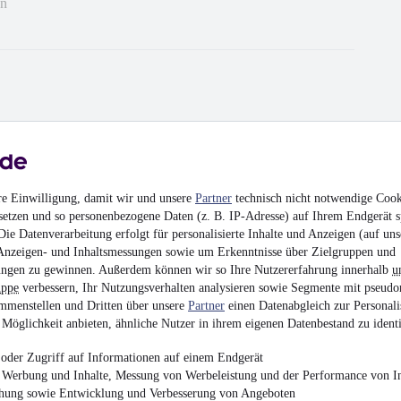
en
re Einwilligung, damit wir und unsere
Partner
technisch nicht notwendige Cook
ht zu handeln und das wollte der Händler nicht, dann war das
en verkauft. Ich hätte schneller reagieren sollen kann ihm
setzen und so personenbezogene Daten (z. B. IP-Adresse) auf Ihrem Endgerät s
ächsten mal falls er nochmal so einen schönen BMW bekommt.
ie Datenverarbeitung erfolgt für personalisierte Inhalte und Anzeigen (auf uns
Anzeigen- und Inhaltsmessungen sowie um Erkenntnisse über Zielgruppen und
ngen zu gewinnen. Außerdem können wir so Ihre Nutzererfahrung innerhalb
u
uppe
verbessern, Ihr Nutzungsverhalten analysieren sowie Segmente mit pseudo
mmenstellen und Dritten über unsere
Partner
einen Datenabgleich zur Personali
Möglichkeit anbieten, ähnliche Nutzer in ihrem eigenen Datenbestand zu identi
hrieben
oder Zugriff auf Informationen auf einem Endgerät
e Werbung und Inhalte, Messung von Werbeleistung und der Performance von In
chung sowie Entwicklung und Verbesserung von Angeboten
en