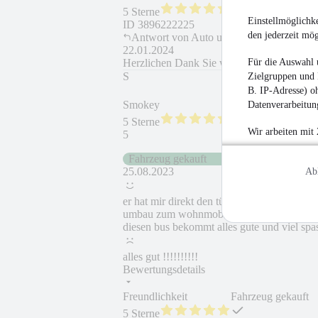
5 Sterne
Einstellmöglichke
ID
3896222225
den jederzeit mö
Antwort von
Auto und Reifen Matheus
22.01.2024
Für die Auswahl 
Herzlichen Dank Sie waren aber auch ein 
S
Zielgruppen und 
B. IP-Adresse) oh
Smokey
Datenverarbeitung
5 Sterne
Wir arbeiten mit
5
Fahrzeug gekauft
25.08.2023
Ab
er hat mir direkt den tüv bericht gezeigt 
umbau zum wohnmobil aber leider kann ich
diesen bus bekommt alles gute und viel spa
alles gut !!!!!!!!!!
Bewertungsdetails
Freundlichkeit
Fahrzeug gekauft
5 Sterne