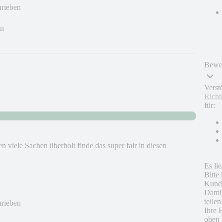
hrieben
en
Bewer
Verst
Richt
für:
viele Sachen überholt finde das super fair in diesen
Es li
Bitte
Kunde
Damit
teile
hrieben
Ihre 
oben 