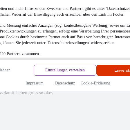
iten und mehr Infos zu den Zwecken und Partnern gibt es unter 'Datenschutzein
glichen Widerruf der Einwilligung auch erreichbar über den Link im Footer.
und Messung einfacher Anzeigen (sog. kontextbezogene Werbung) sowie um Er
Kunde mit Sachverstand. Gerne wieder.
Produktentwicklungen zu erlangen, erfolgt eine Verarbeitung Ihrer personenbe
ne Cookies durch bestimmte Partner auch auf Basis von berechtigten Interesse
 können Sie jederzeit unter 'Datenschutzeinstellungen' widersprechen.
 220 Partnern zusammen.
lehnen
Einstellungen verwalten
Einvers
was noch zu machen wäre, der bus wäre mein traumauto als
Impressum
Datenschutz
Cookie-Erklärung
 den traum nicht verwirklichen und wünsche demjenigen der
ss damit. lieben gruss smokey