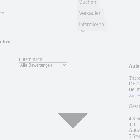
Suchen
Verkaufen
Informieren
atheus
Filtern nach
Auto
Triere
DE
-
5
Bei m
Zur 
Gesa
4.8 S
4,8
Antwo
5 Ste