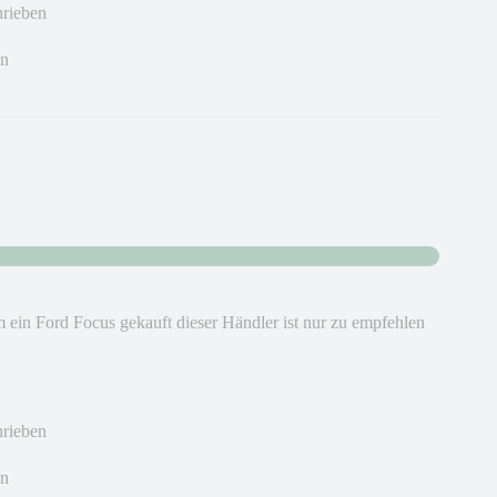
hrieben
en
m ein Ford Focus gekauft dieser Händler ist nur zu empfehlen
hrieben
en