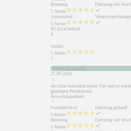
Beratung
Fahrzeug wie besc
5 Sterne
Antwortzeit
Weiterempfehlung
5 Sterne
ID
4314344516
S
Sandra
5 Sterne
5
Fahrzeug gekauft
25.09.2024
das Auto bekommt neuen Tüv und es werden 
günstigen Preisklassen
Bewertungsdetails
Freundlichkeit
Fahrzeug gekauft
5 Sterne
Beratung
Fahrzeug wie besc
5 Sterne