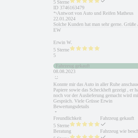
5 Sterne
ID
3746163479
Antwort von
Auto und Reifen Matheus
22.01.2024
Solche Kunden hat man sehr gerne. Grüße
EW
Erwin W.
5 Sterne
5
Fahrzeug gekauft
08.08.2023
Konnte mir das Auto in aller Ruhe anschaue
Papiere sowie das Scheckheft gezeigt , er
noch vor der Auslieferung gemacht wird mi
Gespräch. Viele Grüsse Erwin
Bewertungsdetails
Freundlichkeit
Fahrzeug gekauft
5 Sterne
Beratung
Fahrzeug wie besc