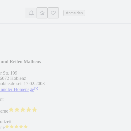
Anmelden
 und Reifen Matheus
r Str. 199
6072
Koblenz
obile.de seit
17.02.2003
Händler-Homepage
mt
terne
rtzeit
rne