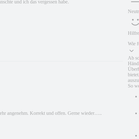
nschte und ich das vergessen habe.
Neutr
Hilfr
Wie f
Ab so
Händl
Überb
biete
auszu
So we
Sehr angenehm. Korrekt und offen. Gerne wieder…..