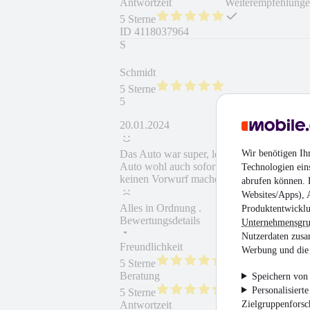
Antwortzeit
Weiterempfehlung
5 Sterne
ID
4118037964
S
Schmidt
5 Sterne
5
20.01.2024
Wir benötigen Ih
Das Auto war super, leider habe ich versuc
Auto wohl auch sofort leider an einen ander
Technologien ein
keinen Vorwurf machen. Vielleicht beim n
abrufen können. D
Websites/Apps), 
Alles in Ordnung .
Produktentwicklu
Bewertungsdetails
Unternehmensgr
Nutzerdaten zusa
Freundlichkeit
Fahrzeug gekauft
Werbung und die 
5 Sterne
Beratung
Fahrzeug wie besc
Speichern von 
Personalisiert
5 Sterne
Zielgruppenfors
Antwortzeit
Weiterempfehlung