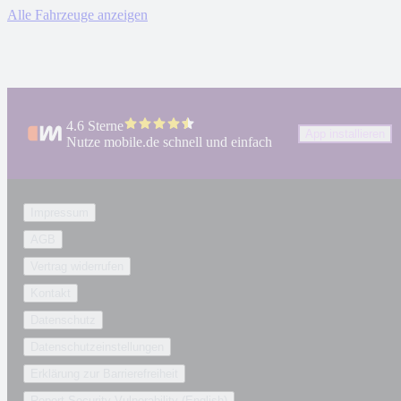
Alle Fahrzeuge anzeigen
4.6 Sterne
App installieren
Nutze mobile.de schnell und einfach
Impressum
AGB
Vertrag widerrufen
Kontakt
Datenschutz
Datenschutzeinstellungen
Erklärung zur Barrierefreiheit
Report Security Vulnerability (English)