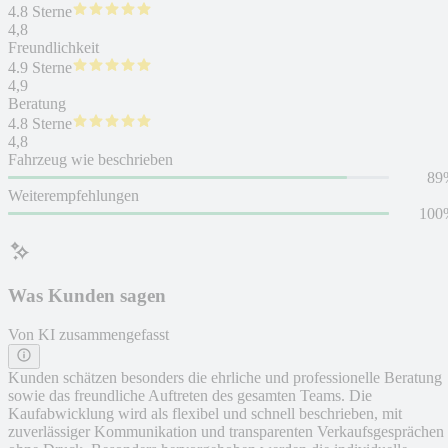
4.8 Sterne
4,8
Freundlichkeit
4.9 Sterne
4,9
Beratung
4.8 Sterne
4,8
Fahrzeug wie beschrieben
89
Weiterempfehlungen
100
Was Kunden sagen
Von KI zusammengefasst
Kunden schätzen besonders die ehrliche und professionelle Beratung
sowie das freundliche Auftreten des gesamten Teams. Die
Kaufabwicklung wird als flexibel und schnell beschrieben, mit
zuverlässiger Kommunikation und transparenten Verkaufsgesprächen