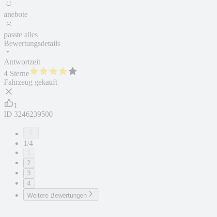
anebote
passte alles
Bewertungsdetails
Antwortzeit
4 Sterne
Fahrzeug gekauft
1
ID
3246239500
1/4
1
2
3
4
Weitere Bewertungen