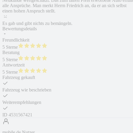
Neukunde wertgeschätzt. Das zum fairen Preis erworbene Auto erfüll
alle Ansprüche. Man merkt Herrn Friedrich an, da er an sich selbst
einen hohen Anspruch stellt.
Es gab und gibt nichts zu bemängeln.
Bewertungsdetails
Freundlichkeit
5 Sterne
Beratung
5 Sterne
Antwortzeit
5 Sterne
Fahrzeug gekauft
Fahrzeug wie beschrieben
Weiterempfehlungen
ID
4531567421
mobile.de Nutzer