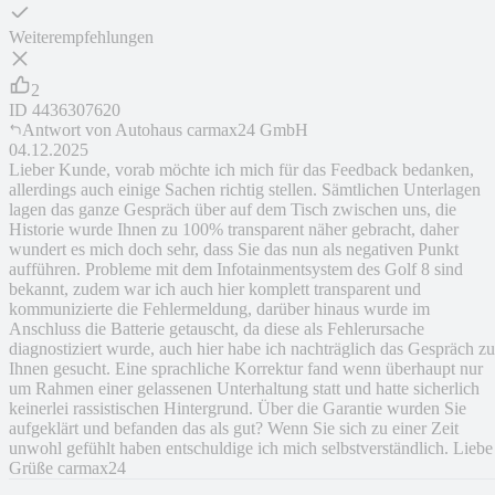
Weiterempfehlungen
2
ID
4436307620
Antwort von
Autohaus carmax24 GmbH
04.12.2025
Lieber Kunde, vorab möchte ich mich für das Feedback bedanken,
allerdings auch einige Sachen richtig stellen. Sämtlichen Unterlagen
lagen das ganze Gespräch über auf dem Tisch zwischen uns, die
Historie wurde Ihnen zu 100% transparent näher gebracht, daher
wundert es mich doch sehr, dass Sie das nun als negativen Punkt
aufführen. Probleme mit dem Infotainmentsystem des Golf 8 sind
bekannt, zudem war ich auch hier komplett transparent und
kommunizierte die Fehlermeldung, darüber hinaus wurde im
Anschluss die Batterie getauscht, da diese als Fehlerursache
diagnostiziert wurde, auch hier habe ich nachträglich das Gespräch zu
Ihnen gesucht. Eine sprachliche Korrektur fand wenn überhaupt nur
um Rahmen einer gelassenen Unterhaltung statt und hatte sicherlich
keinerlei rassistischen Hintergrund. Über die Garantie wurden Sie
aufgeklärt und befanden das als gut? Wenn Sie sich zu einer Zeit
unwohl gefühlt haben entschuldige ich mich selbstverständlich. Liebe
Grüße carmax24