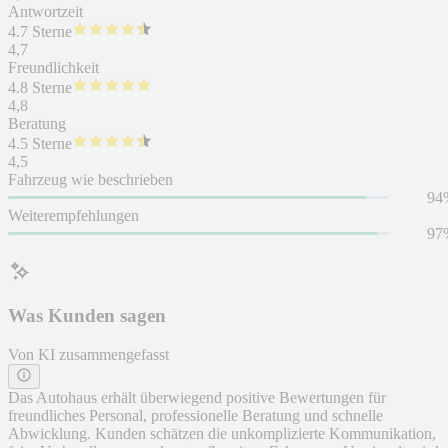
Antwortzeit
4.7 Sterne
4,7
Freundlichkeit
4.8 Sterne
4,8
Beratung
4.5 Sterne
4,5
Fahrzeug wie beschrieben
94
Weiterempfehlungen
97
Was Kunden sagen
Von KI zusammengefasst
Das Autohaus erhält überwiegend positive Bewertungen für
freundliches Personal, professionelle Beratung und schnelle
Abwicklung. Kunden schätzen die unkomplizierte Kommunikation,