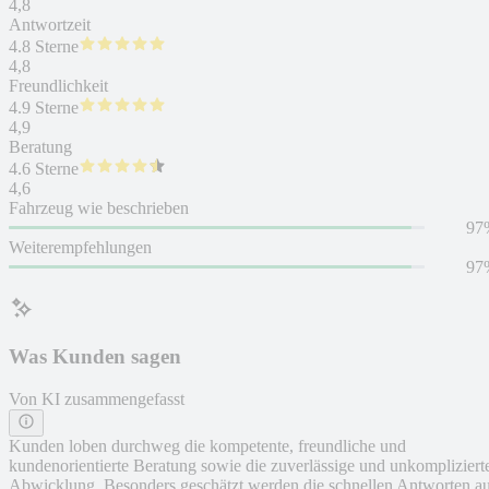
4,8
Antwortzeit
4.8 Sterne
4,8
Freundlichkeit
4.9 Sterne
4,9
Beratung
4.6 Sterne
4,6
Fahrzeug wie beschrieben
97
Weiterempfehlungen
97
Was Kunden sagen
Von KI zusammengefasst
Kunden loben durchweg die kompetente, freundliche und
kundenorientierte Beratung sowie die zuverlässige und unkompliziert
Abwicklung. Besonders geschätzt werden die schnellen Antworten a