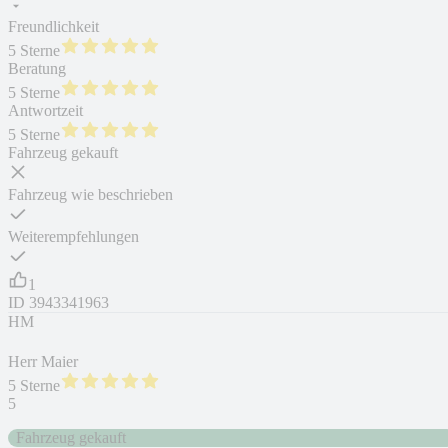
Freundlichkeit
5 Sterne
Beratung
5 Sterne
Antwortzeit
5 Sterne
Fahrzeug gekauft
Fahrzeug wie beschrieben
Weiterempfehlungen
1
ID
3943341963
HM
Herr Maier
5 Sterne
5
Fahrzeug gekauft