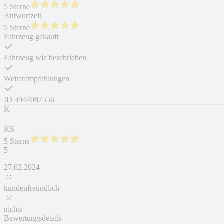
5 Sterne
Antwortzeit
5 Sterne
Fahrzeug gekauft
Fahrzeug wie beschrieben
Weiterempfehlungen
ID
3944087556
K
KS
5 Sterne
5
27.02.2024
kundenfreundlich
nichts
Bewertungsdetails