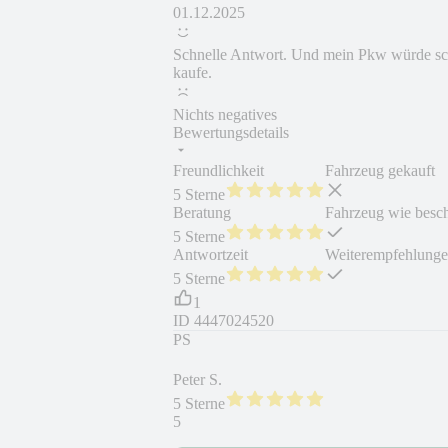
01.12.2025
Schnelle Antwort. Und mein Pkw würde sch
kaufe.
Nichts negatives
Bewertungsdetails
Freundlichkeit
Fahrzeug gekauft
5 Sterne
Beratung
Fahrzeug wie besc
5 Sterne
Antwortzeit
Weiterempfehlung
5 Sterne
1
ID
4447024520
PS
Peter S.
5 Sterne
5