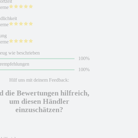
rtzeit
terne
dlichkeit
terne
ung
terne
eug wie beschrieben
100%
erempfehlungen
100%
Hilf uns mit deinem Feedback:
d die Bewertungen hilfreich,
um diesen Händler
einzuschätzen?