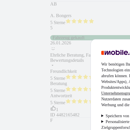
AB
A. Bongers
5 Sterne
5
Fahrzeug gekauft
26.01.2026
Ehrliche Beratung, Faire Preisverhandlung
Bewertungsdetails
Wir benötigen Ih
Technologien ein
Freundlichkeit
Fahrzeug gekauft
abrufen können. D
5 Sterne
Websites/Apps), 
Beratung
Fahrzeug wie besc
Produktentwicklu
5 Sterne
Unternehmensgr
Antwortzeit
Weiterempfehlung
Nutzerdaten zusa
5 Sterne
Werbung und die 
1
ID
4482165482
Speichern von 
F
Personalisiert
Zielgruppenfors