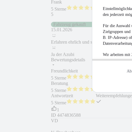
Frank
Einstellmöglichke
5 Sterne
5
den jederzeit mö
Fahrzeug gekauft
Für die Auswahl 
15.01.2026
Zielgruppen und 
B. IP-Adresse) oh
Erfahren ehrlich und super Gespräch
Datenverarbeitung
Ja der Azubi
Wir arbeiten mit
Bewertungsdetails
Freundlichkeit
Fahrzeug gekauft
Ab
5 Sterne
Beratung
Fahrzeug wie besc
5 Sterne
Antwortzeit
Weiterempfehlung
5 Sterne
1
ID
4474836588
VD