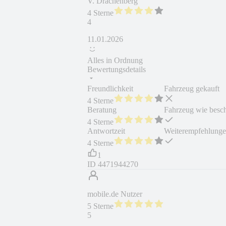
V. Drachenberg
4 Sterne
4
11.01.2026
Alles in Ordnung
Bewertungsdetails
Freundlichkeit
Fahrzeug gekauft
4 Sterne
Beratung
Fahrzeug wie besc
4 Sterne
Antwortzeit
Weiterempfehlung
4 Sterne
1
ID
4471944270
mobile.de Nutzer
5 Sterne
5