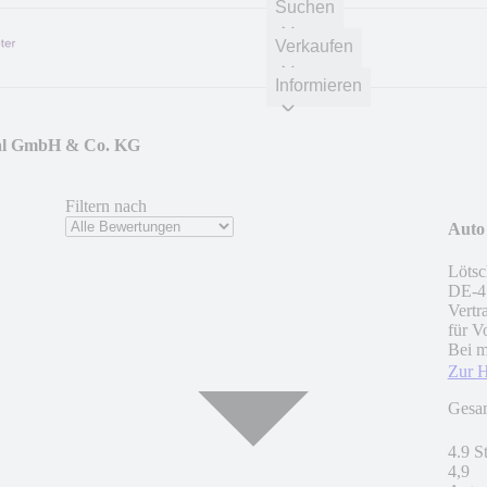
Suchen
Verkaufen
Informieren
tal GmbH & Co. KG
Filtern nach
Auto
Lötsc
DE
-
4
Vertr
für V
Bei m
Zur 
Gesa
4.9 S
4,9