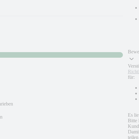
Bewer
Verst
Richt
für:
hrieben
Es li
en
Bitte
Kunde
Damit
teile