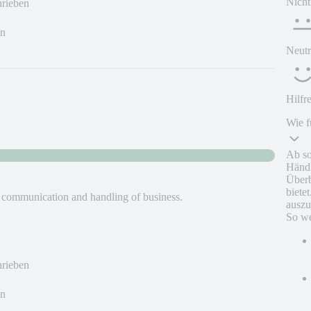
Nicht
hrieben
en
Neutr
Hilfr
Wie f
Ab so
Händl
Überb
biete
, communication and handling of business.
auszu
So we
hrieben
en