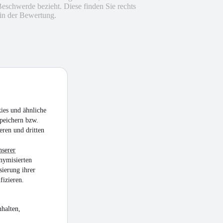
Beschwerde bezieht. Diese finden Sie rechts
in der Bewertung.
ies und ähnliche
peichern bzw.
eren und dritten
nserer
nymisierten
sierung ihrer
fizieren.
halten,