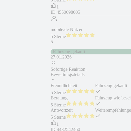
1
ID
4550698005
mobile.de Nutzer
5 Sterne
5
Fahrzeug gekauft
27.01.2026
Sofortige Reaktion.
Bewertungsdetails
Freundlichkeit
Fahrzeug gekauft
5 Sterne
Beratung
Fahrzeug wie besc
5 Sterne
Antwortzeit
Weiterempfehlung
5 Sterne
1
ID
4482542460