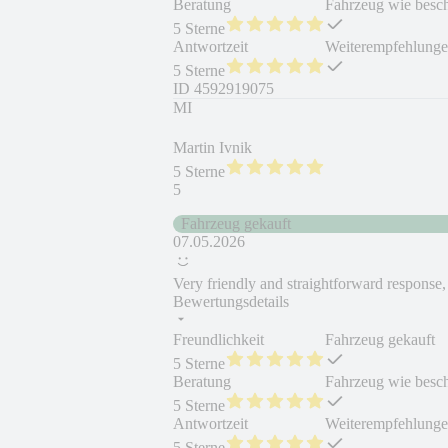
Beratung
Fahrzeug wie besc
5 Sterne
Antwortzeit
Weiterempfehlung
5 Sterne
ID
4592919075
MI
Martin Ivnik
5 Sterne
5
Fahrzeug gekauft
07.05.2026
Very friendly and straightforward response
Bewertungsdetails
Freundlichkeit
Fahrzeug gekauft
5 Sterne
Beratung
Fahrzeug wie besc
5 Sterne
Antwortzeit
Weiterempfehlung
5 Sterne