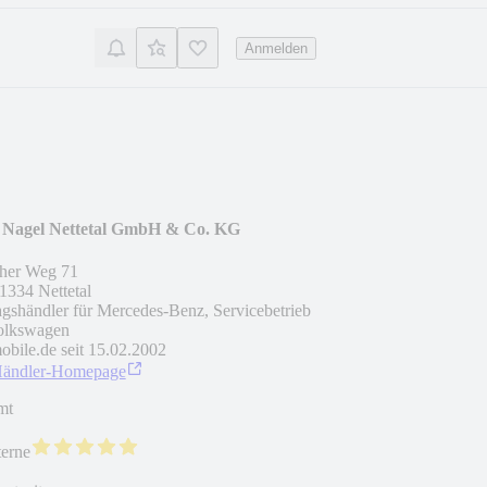
Anmelden
 Nagel Nettetal GmbH & Co. KG
her Weg 71
1334
Nettetal
agshändler für Mercedes-Benz, Servicebetrieb
olkswagen
obile.de seit
15.02.2002
Händler-Homepage
mt
terne