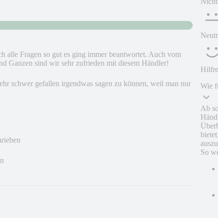
Nicht
Neutr
ch alle Fragen so gut es ging immer beantwortet. Auch vom
d Ganzen sind wir sehr zufrieden mit diesem Händler!
Hilfr
r sehr schwer gefallen irgendwas sagen zu können, weil man nur
Wie f
Ab so
Händl
Überb
biete
hrieben
auszu
So we
en