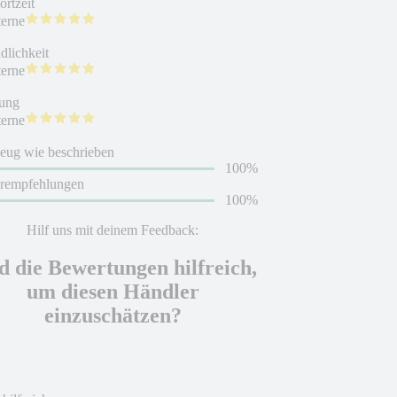
rtzeit
terne
dlichkeit
terne
ung
terne
eug wie beschrieben
100%
erempfehlungen
100%
Hilf uns mit deinem Feedback:
d die Bewertungen hilfreich,
um diesen Händler
einzuschätzen?