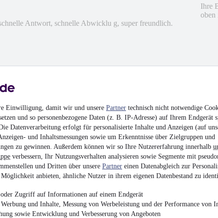
Ihre 
oben 
chnelle Antwort, schnelle Abwicklu g, super freundlich.
hrieben
en
re Einwilligung, damit wir und unsere
Partner
technisch nicht notwendige Cook
setzen und so personenbezogene Daten (z. B. IP-Adresse) auf Ihrem Endgerät s
ie Datenverarbeitung erfolgt für personalisierte Inhalte und Anzeigen (auf uns
Anzeigen- und Inhaltsmessungen sowie um Erkenntnisse über Zielgruppen und
ngen zu gewinnen. Außerdem können wir so Ihre Nutzererfahrung innerhalb
u
uppe
verbessern, Ihr Nutzungsverhalten analysieren sowie Segmente mit pseudo
mmenstellen und Dritten über unsere
Partner
einen Datenabgleich zur Personali
Möglichkeit anbieten, ähnliche Nutzer in ihrem eigenen Datenbestand zu identi
oder Zugriff auf Informationen auf einem Endgerät
 received honest answers to all his questions. We decided that
e Werbung und Inhalte, Messung von Werbeleistung und der Performance von In
king for.
chung sowie Entwicklung und Verbesserung von Angeboten