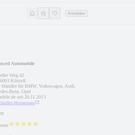
Anmelden
nced Automobile
eller Weg 42
6093
Künzell
r Händler für BMW, Volkswagen, Audi,
des-Benz, Opel
obile.de seit
20.11.2013
Händler-Homepage
mt
terne