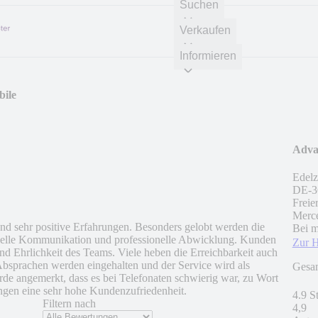
Suchen
Verkaufen
Informieren
bile
Adva
Edelz
DE
-
3
Freie
Merce
 sehr positive Erfahrungen. Besonders gelobt werden die
Bei m
nelle Kommunikation und professionelle Abwicklung. Kunden
Zur 
und Ehrlichkeit des Teams. Viele heben die Erreichbarkeit auch
Absprachen werden eingehalten und der Service wird als
Gesa
de angemerkt, dass es bei Telefonaten schwierig war, zu Wort
gen eine sehr hohe Kundenzufriedenheit.
4.9 S
Filtern nach
4,9