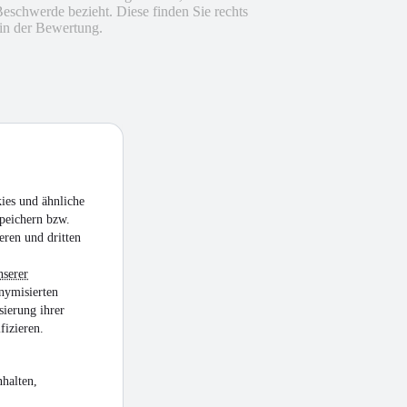
Beschwerde bezieht. Diese finden Sie rechts
in der Bewertung.
ies und ähnliche
peichern bzw.
eren und dritten
nserer
nymisierten
sierung ihrer
fizieren.
halten,