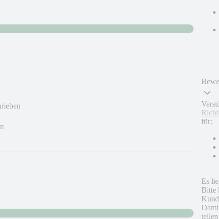
Bewer
Verst
hrieben
Richt
für:
en
Es li
Bitte
Kunde
Damit
teile