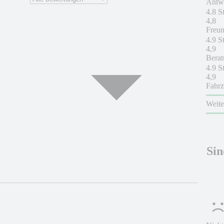
Antwo
4.8 S
4,8
Freun
4.9 S
4,9
Berat
4.9 S
4,9
Fahrz
Weit
Sin