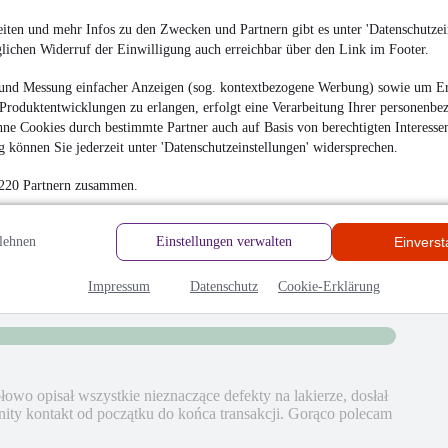
iten und mehr Infos zu den Zwecken und Partnern gibt es unter 'Datenschutzein
glichen Widerruf der Einwilligung auch erreichbar über den Link im Footer.
und Messung einfacher Anzeigen (sog. kontextbezogene Werbung) sowie um Er
Produktentwicklungen zu erlangen, erfolgt eine Verarbeitung Ihrer personenbe
hrieben
ne Cookies durch bestimmte Partner auch auf Basis von berechtigten Interesse
 können Sie jederzeit unter 'Datenschutzeinstellungen' widersprechen.
en
 220 Partnern zusammen.
lehnen
Einstellungen verwalten
Einvers
Impressum
Datenschutz
Cookie-Erklärung
łowo opisał wszystkie nieznaczące defekty na lakierze, dosłał
ity kontakt od początku do końca transakcji. Gorąco polecam