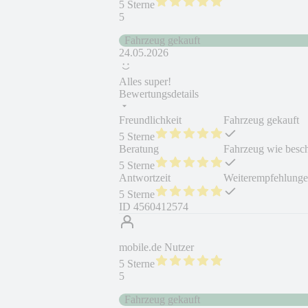
5 Sterne
5
Fahrzeug gekauft
24.05.2026
Alles super!
Bewertungsdetails
Freundlichkeit
Fahrzeug gekauft
5 Sterne
Beratung
Fahrzeug wie besc
5 Sterne
Antwortzeit
Weiterempfehlung
5 Sterne
ID
4560412574
mobile.de Nutzer
5 Sterne
5
Fahrzeug gekauft