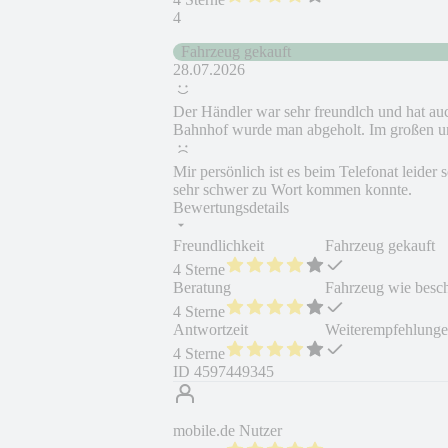
4
Fahrzeug gekauft
28.07.2026
Der Händler war sehr freundlch und hat au
Bahnhof wurde man abgeholt. Im großen un
Mir persönlich ist es beim Telefonat leide
sehr schwer zu Wort kommen konnte.
Bewertungsdetails
Freundlichkeit
Fahrzeug gekauft
4 Sterne
Beratung
Fahrzeug wie besc
4 Sterne
Antwortzeit
Weiterempfehlung
4 Sterne
ID
4597449345
mobile.de Nutzer