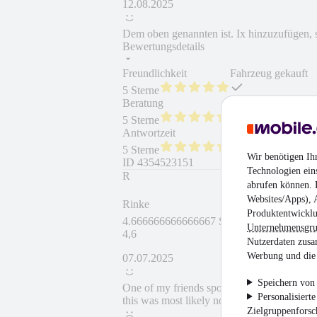
12.08.2025
Dem oben genannten ist. Ix hinzuzufügen, s
Bewertungsdetails
Freundlichkeit
Fahrzeug gekauft
5 Sterne
Beratung
Fahrzeug wie besc
5 Sterne
Antwortzeit
Weiterempfehlung
5 Sterne
Wir benötigen Ih
ID
4354523151
Technologien ein
R
abrufen können. D
Websites/Apps), 
Rinke
Produktentwicklu
4.666666666666667 Sterne
Unternehmensgr
4,6
Nutzerdaten zusa
Werbung und die 
07.07.2025
Speichern von 
One of my friends spoke with the dealer and
Personalisiert
this was most likely not the car we were loo
Zielgruppenfors