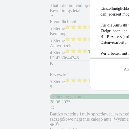
That I did not end up buying the Quest....
Einstellmöglichke
Bewertungsdetails
den jederzeit mö
Freundlichkeit
Fahrzeug gekauft
Für die Auswahl 
5 Sterne
Zielgruppen und 
Beratung
Fahrzeug wie besc
B. IP-Adresse) oh
5 Sterne
Datenverarbeitung
Antwortzeit
Weiterempfehlung
4 Sterne
Wir arbeiten mit
ID
4330644345
K
Ab
Krzysztof
5 Sterne
5
Fahrzeug gekauft
28.06.2025
Bardzo rzetelny i miły sprzedawca, szczegó
szczegółowe nagranie całego auta. Wyśmien
🫶🏼