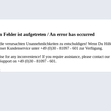
n Fehler ist aufgetreten / An error has occurred
 die verursachten Unannehmlichkeiten zu entschuldigen! Wenn Du Hilfe
unser Kundenservice unter +49 (0)30 - 81097 - 601 zur Verfügung.
se for any inconvenience! If you require assistance, please contact our
upport on +49 (0)30 - 81097 - 601.
e