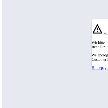
Ei
Wir bitten
steht Dir 
We apologi
Customer S
Homepag