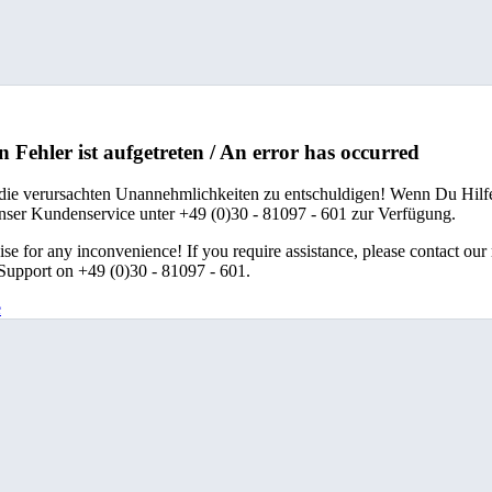
n Fehler ist aufgetreten / An error has occurred
 die verursachten Unannehmlichkeiten zu entschuldigen! Wenn Du Hilfe
unser Kundenservice unter +49 (0)30 - 81097 - 601 zur Verfügung.
se for any inconvenience! If you require assistance, please contact our
upport on +49 (0)30 - 81097 - 601.
e