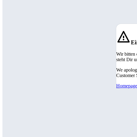
Ei
Wir bitten
steht Dir 
We apologi
Customer S
Homepag