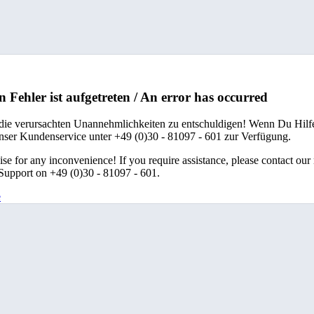
n Fehler ist aufgetreten / An error has occurred
 die verursachten Unannehmlichkeiten zu entschuldigen! Wenn Du Hilfe
unser Kundenservice unter +49 (0)30 - 81097 - 601 zur Verfügung.
se for any inconvenience! If you require assistance, please contact our
upport on +49 (0)30 - 81097 - 601.
e