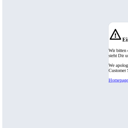
Ei
Wir bitten
steht Dir 
We apologi
Customer S
Homepag