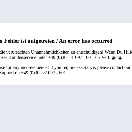
n Fehler ist aufgetreten / An error has occurred
 die verursachten Unannehmlichkeiten zu entschuldigen! Wenn Du Hilfe
unser Kundenservice unter +49 (0)30 - 81097 - 601 zur Verfügung.
se for any inconvenience! If you require assistance, please contact our
upport on +49 (0)30 - 81097 - 601.
e