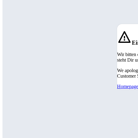
Ei
Wir bitten
steht Dir 
We apologi
Customer S
Homepag