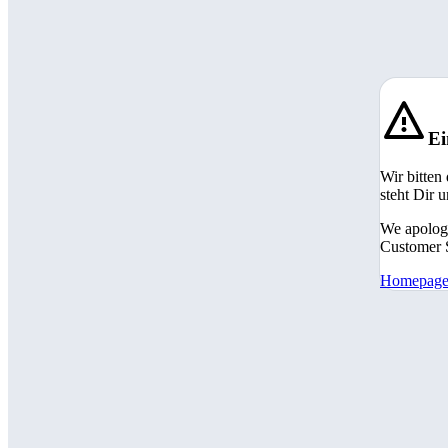
Ei
Wir bitten
steht Dir 
We apologi
Customer S
Homepag