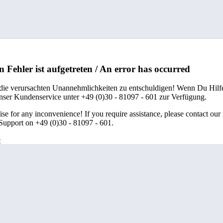
n Fehler ist aufgetreten / An error has occurred
 die verursachten Unannehmlichkeiten zu entschuldigen! Wenn Du Hilfe
unser Kundenservice unter +49 (0)30 - 81097 - 601 zur Verfügung.
se for any inconvenience! If you require assistance, please contact our
upport on +49 (0)30 - 81097 - 601.
e