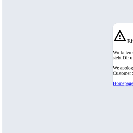
Ei
Wir bitten
steht Dir 
We apologi
Customer S
Homepag