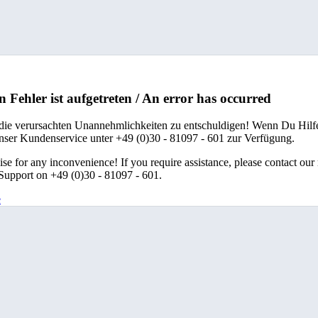
n Fehler ist aufgetreten / An error has occurred
 die verursachten Unannehmlichkeiten zu entschuldigen! Wenn Du Hilfe
unser Kundenservice unter +49 (0)30 - 81097 - 601 zur Verfügung.
se for any inconvenience! If you require assistance, please contact our
upport on +49 (0)30 - 81097 - 601.
e