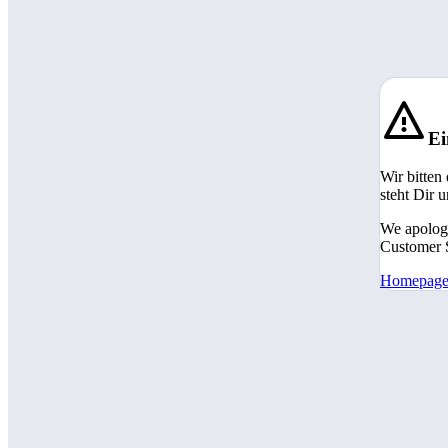
Ei
Wir bitten
steht Dir 
We apologi
Customer S
Homepag