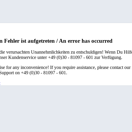
n Fehler ist aufgetreten / An error has occurred
 die verursachten Unannehmlichkeiten zu entschuldigen! Wenn Du Hilfe
unser Kundenservice unter +49 (0)30 - 81097 - 601 zur Verfügung.
se for any inconvenience! If you require assistance, please contact our
upport on +49 (0)30 - 81097 - 601.
e