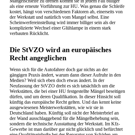
Mängelschleife zu drehen kommt sie in jedem Fall billiger
als eine erneute Vorführung zur HU. Was genau die Schleife
kostet, hängt von verschiedenen Faktoren ab, einerseits von
der Werkstatt und natürlich vom Mangel selbst. Eine
Scheinwerfereinstellung wird immer billiger sein als der
komplizierte Wechsel einer Glühlampe in einem stark
verbauten Rücklicht.
Die StVZO wird an europäisches
Recht angeglichen
Wenn sich für die Autofahrer doch gar nichts an der
gängigen Praxis ändert, warum dann dieser Aufruhr in den
Medien? Weil sich eben doch etwas ändert. In der
Neufassung der StVZO dreht es sich tatsächlich um die
Werkstätten, die bei einer HU festgestellte Mängel beseitigen
dürfen, und um deren Qualifikation. In dieser Hinsicht soll
künftig das europäische Recht gelten. Und das kennt keine
ausgewiesenen Meisterwerkstätten, wie wir sie in
Deutschland haben. Künftig soll nicht der Meisterbrief an
der Wand ausschlaggebend für die Mängelbehebung sein,
sondern die technische Ausstattung der Werkstatt. Im Kfz-
Gewerbe ist man darüber gar nicht glücklich und befürchtet
eine Qualitätseinbuße bei der Reparatur von Schäden am