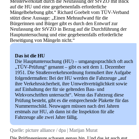
Meisterwerkstatt durch die Neufassung der StVZO mit Blick
auf die HU und eine gegebenenfalls erforderliche
Mängelbehebung gibt.“ Richard Goebelt vom TÜV-Verband
stützt diese Aussage: „Einen Mehraufwand für die
Bürgerinnen und Bürger gibt es durch den Entwurf zur
Neufassung der StVZO in Bezug auf die Durchführung der
Hauptuntersuchung und eine gegebenenfalls erforderliche
Beseitigung von Mängeln nicht.“
Das ist die HU
Die Hauptuntersuchung (HU) – umgangssprachlich oft auch
„TÜV-Prüfung“ genannt – gibt es seit dem 1. Dezember
1951. Die Straßenverkehrsordnung formuliert ihre Aufgabe
folgendermaßen: Bei der HU werden die Fahrzeuge „auf
ihre Verkehrssicherheit, ihre Umweltverträglichkeit sowie
auf Einhaltung der für sie geltenden Bau- und
Wirkvorschriften untersucht“. Wenn das Fahrzeug diese
Prüfung besteht, gibt es die entsprechende Plakette für das
Nummernschild. Neuwagen müssen nach drei Jahren
erstmals zur HU, ab dann ist die Inspektion für alle
Fahrzeuge alle zwei Jahre fällig.
Quelle:
picture alliance / dpa | Marijan Murat
Die Prüfingenieure schauen genau hin. Und das ist auch gut