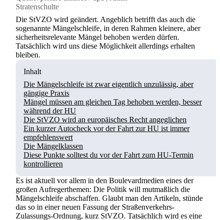
Stratenschulte
Die StVZO wird geändert. Angeblich betrifft das auch die
sogenannte Mängelschleife, in deren Rahmen kleinere, aber
sicherheitsrelevante Mängel behoben werden dürfen.
Tatsächlich wird uns diese Möglichkeit allerdings erhalten
bleiben.
Inhalt
Die Mängelschleife ist zwar eigentlich unzulässig, aber
gängige Praxis
Mängel müssen am gleichen Tag behoben werden, besser
während der HU
Die StVZO wird an europäisches Recht angeglichen
Ein kurzer Autocheck vor der Fahrt zur HU ist immer
empfehlenswert
Die Mängelklassen
Diese Punkte solltest du vor der Fahrt zum HU-Termin
kontrollieren
Es ist aktuell vor allem in den Boulevardmedien eines der
großen Aufregerthemen: Die Politik will mutmaßlich die
Mängelschleife abschaffen. Glaubt man den Artikeln, stünde
das so in einer neuen Fassung der Straßenverkehrs-
Zulassungs-Ordnung, kurz StVZO. Tatsächlich wird es eine