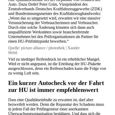
Auto. Dazu Detlef Peter Grün, Vizepräsident des
Zentralverbands Deutsches Kraftfahrzeuggewerbe (ZDK)
und Bundesinnungsmeister des Kraftfahrzeughandwerks:
„Wenn das so umgesetzt wird, erwarten wir eine massive
Verunsicherung der Verbraucherinnen und Verbraucher.
Durch eine solche Änderung könnten sich dann auch
unqualifizierte Werkstätten sowie branchenfremde
Unternehmen bei den Prüforganisationen als Partner für
einen HU-Prüfstützpunkt bewerben.“
Quelle:
picture alliance / photothek | Xander
Heinl
Viel zu niedriger Reifendruck ist ein erheblicher Mangel.
Wird er nicht angepasst, ist die Erteilung der HU-Plakette
ausgeschlossen, denn ein Reifenschaden kann die Folge von
zu wenig Luft sein.
Ein kurzer Autocheck vor der Fahrt
zur HU ist immer empfehlenswert
Dass eine Qualitätseinbuße zu erwarten ist, darf aber
bezweifelt werden. Denn die Reparatur des Schadens muss
in jedem Fall der Prüfingenieur einer anerkannten
Überwachungsorganisation bestätigen. Und dass sich die