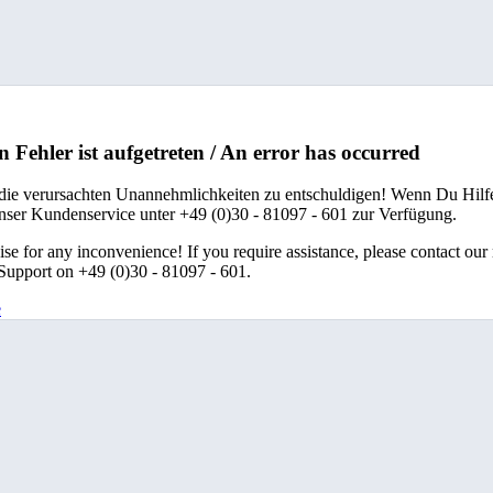
n Fehler ist aufgetreten / An error has occurred
 die verursachten Unannehmlichkeiten zu entschuldigen! Wenn Du Hilfe
unser Kundenservice unter +49 (0)30 - 81097 - 601 zur Verfügung.
se for any inconvenience! If you require assistance, please contact our
upport on +49 (0)30 - 81097 - 601.
e