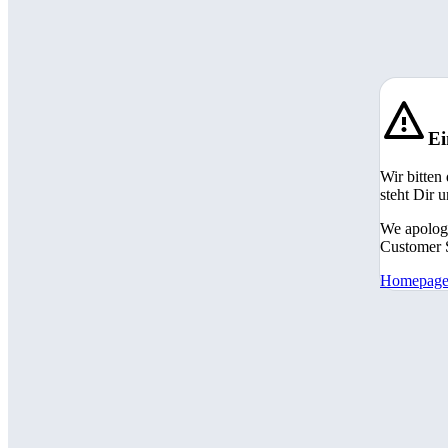
Ei
Wir bitten
steht Dir 
We apologi
Customer S
Homepag