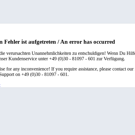
n Fehler ist aufgetreten / An error has occurred
 die verursachten Unannehmlichkeiten zu entschuldigen! Wenn Du Hilfe
unser Kundenservice unter +49 (0)30 - 81097 - 601 zur Verfügung.
se for any inconvenience! If you require assistance, please contact our
upport on +49 (0)30 - 81097 - 601.
e