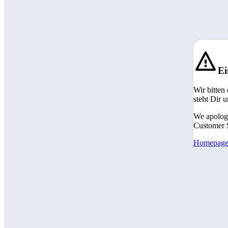
Ei
Wir bitten
steht Dir 
We apologi
Customer S
Homepag