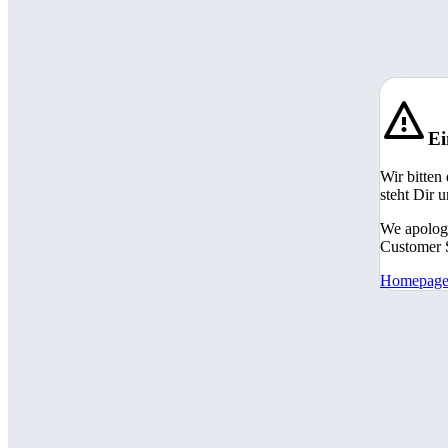
Ei
Wir bitten
steht Dir 
We apologi
Customer S
Homepag