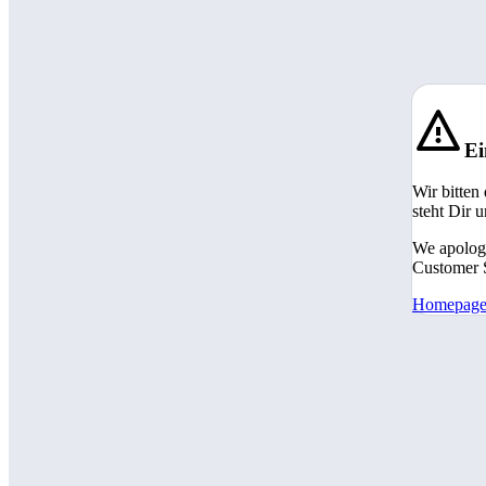
Ei
Wir bitten
steht Dir 
We apologi
Customer S
Homepag