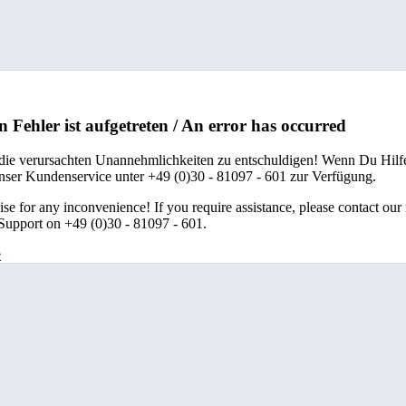
n Fehler ist aufgetreten / An error has occurred
 die verursachten Unannehmlichkeiten zu entschuldigen! Wenn Du Hilfe
unser Kundenservice unter +49 (0)30 - 81097 - 601 zur Verfügung.
se for any inconvenience! If you require assistance, please contact our
upport on +49 (0)30 - 81097 - 601.
e